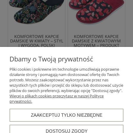
KOMFORTOWE KAPCIE
KOMFORTOWE KAPCIE
DAMSKIE W KWIATY – STYL
DAMSKIE Z KWIATOWYM
I WYGODA, POLSKI
MOTYWEM – PRODUKT
PRODUKT, KLIN 3 CM
POLSKI
59,00 zł
49,00 zł
Dbamy o Twoją prywatność
Pliki cookies i pokrewne im technologie umożliwiają poprawne
DO KOSZYKA
DO KOSZYKA
działanie strony i pomagają nam dostosować ofertę do Twoich
potrzeb. Możesz zaakceptować wykorzystanie przez nas
wszystkich tych plików i przejść do sklepu lub dostosować użycie
«
1
2
3
4
5
»
plików do swoich preferencji, wybierając opcję "Dostosuj zgody".
Więcej o plikach cookies przeczytasz w naszej Polityce
prywatności.
Warunki zakupów
ZAAKCEPTUJ TYLKO NIEZBĘDNE
Moje konto
DOSTOSUJ ZGODY