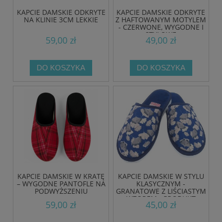
KAPCIE DAMSKIE ODKRYTE
KAPCIE DAMSKIE ODKRYTE
NA KLINIE 3CM LEKKIE
Z HAFTOWANYM MOTYLEM
- CZERWONE, WYGODNE I
STYLOWE
59,00 zł
49,00 zł
DO KOSZYKA
DO KOSZYKA
KAPCIE DAMSKIE W KRATĘ
KAPCIE DAMSKIE W STYLU
– WYGODNE PANTOFLE NA
KLASYCZNYM -
PODWYŻSZENIU
GRANATOWE Z LIŚCIASTYM
WZOREM - PRODUKT
59,00 zł
45,00 zł
POLSKI