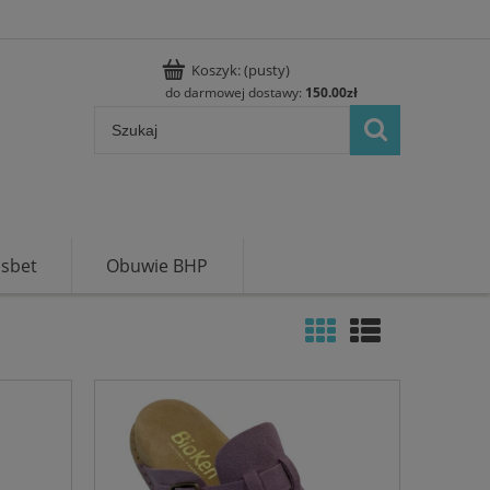
Koszyk:
(pusty)
do darmowej dostawy:
150.00
zł
usbet
Obuwie BHP