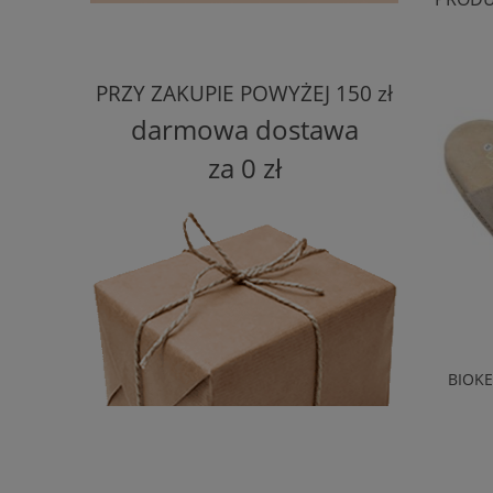
PRZY ZAKUPIE POWYŻEJ 150 zł
darmowa dostawa
za 0 zł
KLAPKI SKÓRZANE ZAMSZOWE BIOKEN
BIOKE
FUSBET GREIGE
168,00 zł