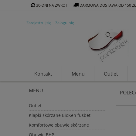
30-DNI NA ZWROT
DARMOWA DOSTAWA OD 150 Z
Zarejestruj się
Zaloguj się
Kontakt
Menu
Outlet
Klapki ekologiczne
MENU
POLEC
Outlet
Klapki skórzane BioKen fusbet
Komfortowe obuwie skórzane
Obuwie BHP