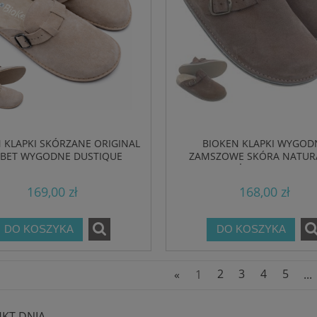
 KLAPKI SKÓRZANE ORIGINAL
BIOKEN KLAPKI WYGOD
SBET WYGODNE DUSTIQUE
ZAMSZOWE SKÓRA NATUR
BEŻOWE FUSBET
169,00 zł
168,00 zł
DO KOSZYKA
DO KOSZYKA
«
1
2
3
4
5
...
KT DNIA