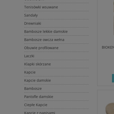
Tenisówki wsuwane
Sandały
Drewniaki
Bambosze lekkie damskie
Bambosze owcza wełna
BIOKE
Obuwie profilowane
Laczki
Klapki skórzane
Kapcie
Kapcie damskie
Bambosze
Pantofle damskie
Ciepłe Kapcie
Kapcie z napisami