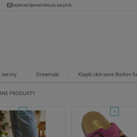
Ł
KONTAKT@PANTOFELEK-SKLEP.PL
zwroty
Drewniaki
Klapki skórzane BioKen f
ANE PRODUKTY
nowość
nowość