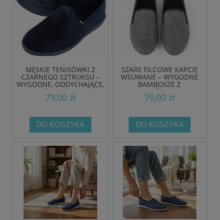
MĘSKIE TENISÓWKI Z
SZARE FILCOWE KAPCIE
CZARNEGO SZTRUKSU –
WSUWANE – WYGODNE
WYGODNE, ODDYCHAJĄCE,
BAMBOSZE Z
NA KAŻDĄ PORĘ ROKU
ANTYPOŚLIZGOWĄ
79,00 zł
79,00 zł
PODESZWĄ
DO KOSZYKA
DO KOSZYKA