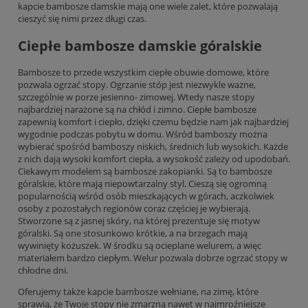
kapcie bambosze damskie mają one wiele zalet, które pozwalają
cieszyć się nimi przez długi czas.
Ciepłe bambosze damskie góralskie
Bambosze to przede wszystkim ciepłe obuwie domowe, które
pozwala ogrzać stopy. Ogrzanie stóp jest niezwykle ważne,
szczególnie w porze jesienno- zimowej. Wtedy nasze stopy
najbardziej narażone są na chłód i zimno. Ciepłe bambosze
zapewnią komfort i ciepło, dzięki czemu będzie nam jak najbardziej
wygodnie podczas pobytu w domu. Wśród bamboszy można
wybierać spośród bamboszy niskich, średnich lub wysokich. Każde
z nich dają wysoki komfort ciepła, a wysokość zależy od upodobań.
Ciekawym modelem są bambosze zakopianki. Są to bambosze
góralskie, które mają niepowtarzalny styl. Cieszą się ogromną
popularnością wśród osób mieszkających w górach, aczkolwiek
osoby z pozostałych regionów coraz częściej je wybierają.
Stworzone są z jasnej skóry, na której prezentuje się motyw
góralski. Są one stosunkowo krótkie, a na brzegach mają
wywinięty kożuszek. W środku są ocieplane welurem, a więc
materiałem bardzo ciepłym. Welur pozwala dobrze ogrzać stopy w
chłodne dni.
Oferujemy także
kapcie bambosze wełniane, na zimę
, które
sprawią, że Twoje stopy nie zmarzną nawet w najmroźniejsze