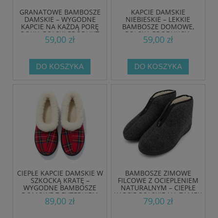
GRANATOWE BAMBOSZE
KAPCIE DAMSKIE
DAMSKIE – WYGODNE
NIEBIESKIE – LEKKIE
KAPCIE NA KAŻDĄ PORĘ
BAMBOSZE DOMOWE,
ROKU, POLSKI PRODUKT
POLSKA PRODUKCJA
59,00 zł
59,00 zł
DO KOSZYKA
DO KOSZYKA
CIEPŁE KAPCIE DAMSKIE W
BAMBOSZE ZIMOWE
SZKOCKĄ KRATĘ –
FILCOWE Z OCIEPLENIEM
WYGODNE BAMBOSZE
NATURALNYM – CIEPŁE
DOMOWE Z FUTERKIEM
KAPCIE POLSKIE NA ZAMEK
89,00 zł
79,00 zł