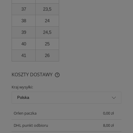
37
23,5
38
24
39
24,5
40
25
41
26
KOSZTY DOSTAWY
CENA NIE ZAWIERA EWENTUALNYCH KOSZTÓW PŁATNOŚCI
Kraj wysyłki:
Orlen paczka
0,00 zł
DHL punkt odbioru
8,00 zł