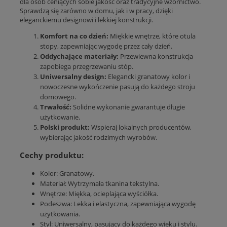
dla osób ceniących sobie jakość oraz tradycyjne wzornictwo.
Sprawdzą się zarówno w domu, jak i w pracy, dzięki
eleganckiemu designowi i lekkiej konstrukcji.
Komfort na co dzień:
Miękkie wnętrze, które otula
stopy, zapewniając wygodę przez cały dzień.
Oddychające materiały:
Przewiewna konstrukcja
zapobiega przegrzewaniu stóp.
Uniwersalny design:
Elegancki granatowy kolor i
nowoczesne wykończenie pasują do każdego stroju
domowego.
Trwałość:
Solidne wykonanie gwarantuje długie
użytkowanie.
Polski produkt:
Wspieraj lokalnych producentów,
wybierając jakość rodzimych wyrobów.
Cechy produktu:
Kolor: Granatowy.
Materiał: Wytrzymała tkanina tekstylna.
Wnętrze: Miękka, ocieplająca wyściółka.
Podeszwa: Lekka i elastyczna, zapewniająca wygodę
użytkowania.
Styl: Uniwersalny, pasujący do każdego wieku i stylu.