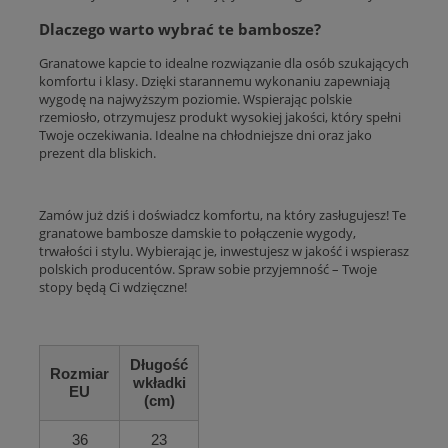
Dlaczego warto wybrać te bambosze?
Granatowe kapcie to idealne rozwiązanie dla osób szukających
komfortu i klasy. Dzięki starannemu wykonaniu zapewniają
wygodę na najwyższym poziomie. Wspierając polskie
rzemiosło, otrzymujesz produkt wysokiej jakości, który spełni
Twoje oczekiwania. Idealne na chłodniejsze dni oraz jako
prezent dla bliskich.
Zamów już dziś i doświadcz komfortu, na który zasługujesz! Te
granatowe bambosze damskie to połączenie wygody,
trwałości i stylu. Wybierając je, inwestujesz w jakość i wspierasz
polskich producentów. Spraw sobie przyjemność – Twoje
stopy będą Ci wdzięczne!
Długość
Rozmiar
wkładki
EU
(cm)
36
23