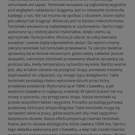
sznurówek ani zapięć. Tenisówki wsuwane są najbardziej wygodne
pod względem zakładania i ściągania. Jest to niezwykle istotne dla
każdego z nas. Nie raz można się spotkać z obuwiem, które ciężko
jest założyć lub ściągnąć. Wówczas jest to bardzo niekomfortowe.
Tenisówki wsuwane są najłatwiejsze w użytkowaniu. Oprócz tego
wykonane są z dobrej jakości materiałów, dzięki czemu są
wytrzymałe i funkcjonalne. Można je zabrać ze sobą niemalże
wszędzie i zawsze będą odpowiednio służyć. Do wyboru mamy
zakryte tenisówki lub tenisówki przewiewne. Te zakryte świetnie
sprawdzą się w okresie wiosennym, gdzie należy zakładać jeszcze
skarpetki, natomiast tenisówki przewiewne idealnie sprawdzą się
podczas lata, kiedy temperatury są bardzo wysokie. Bardzo ważne
jest, aby w takim okresie nie przegrzać stopy, ponieważ możemy
doprowadzić do odparzeń, czy innego typu dolegliwości. Takie
tenisówki posiadają równo wykonane dziurki przez który
przepływa powietrze. Wykonane są w 100% z bawełny, a jak
wiadomo bawełna to najlepszy materiał. W takich butach nie ma
mowy o spoceniu, czy przegrzaniu stopy. Nasze tenisówki są
przede wszystkim lekkie i wygodne. Ponadto posiadają gumową
podeszwę, która jest antypoślizgowa. Takie tenisówki mogą się
sprawdzić także w pracy, gdzie ważne jest aby mieć wygodne i
bezpieczne obuwie. Nasza oferta proponuje również tenisówki
lniane. Jest to obuwie ekologiczne, które zawiera 100% lnu. Oprócz
tego wkładka wykonana jest z bawełny, a więc taki model również
pozwala na pokonanie wielu kilometrów bez obaw o stopy. Ważne