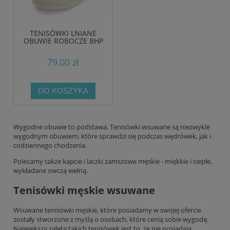
TENISÓWKI LNIANE
OBUWIE ROBOCZE BHP
79,00 zł
DO KOSZYKA
Wygodne obuwie to podstawa. Tenisówki wsuwane są niezwykle
wygodnym obuwiem, które sprawdzi się podczas wędrówek, jak i
codziennego chodzenia.
Polecamy także
kapcie i laczki zamszowe męskie
- miękkie i ciepłe,
wykładane owczą wełną.
Tenisówki męskie wsuwane
Wsuwane tenisówki męskie, które posiadamy w swojej ofercie
zostały stworzone z myślą o osobach, które cenią sobie wygodę.
Największą zaletą takich tenisówek jest to, że nie posiadają