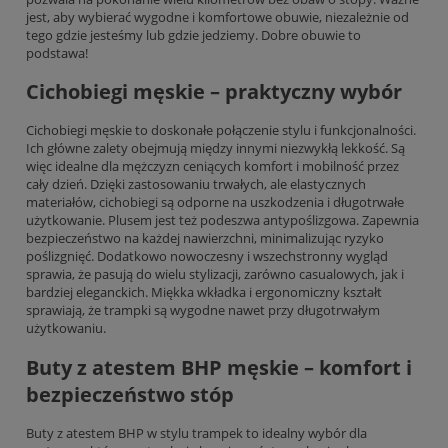
jest, aby wybierać wygodne i komfortowe obuwie, niezależnie od
tego gdzie jesteśmy lub gdzie jedziemy. Dobre obuwie to
podstawa!
Cichobiegi męskie – praktyczny wybór
Cichobiegi męskie to doskonałe połączenie stylu i funkcjonalności.
Ich główne zalety obejmują między innymi niezwykłą lekkość. Są
więc idealne dla mężczyzn ceniących komfort i mobilność przez
cały dzień. Dzięki zastosowaniu trwałych, ale elastycznych
materiałów, cichobiegi są odporne na uszkodzenia i długotrwałe
użytkowanie. Plusem jest też podeszwa antypoślizgowa. Zapewnia
bezpieczeństwo na każdej nawierzchni, minimalizując ryzyko
poślizgnięć. Dodatkowo nowoczesny i wszechstronny wygląd
sprawia, że pasują do wielu stylizacji, zarówno casualowych, jak i
bardziej eleganckich. Miękka wkładka i ergonomiczny kształt
sprawiają, że trampki są wygodne nawet przy długotrwałym
użytkowaniu.
Buty z atestem BHP męskie – komfort i
bezpieczeństwo stóp
Buty z atestem BHP w stylu trampek to idealny wybór dla