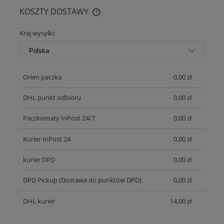
KOSZTY DOSTAWY
CENA NIE ZAWIERA EWENTUALNYCH KOSZTÓW PŁATNOŚCI
Kraj wysyłki:
Orlen paczka
0,00 zł
DHL punkt odbioru
0,00 zł
Paczkomaty InPost 24/7
0,00 zł
Kurier InPost 24
0,00 zł
kurier DPD
0,00 zł
DPD Pickup
(Dostawa do punktów DPD)
0,00 zł
DHL kurier
14,00 zł