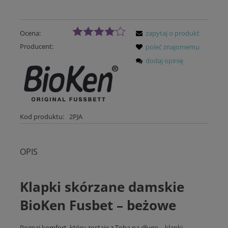
Ocena:
zapytaj o produkt
Producent:
poleć znajomemu
dodaj opinię
Kod produktu:
2PJA
OPIS
Klapki skórzane damskie
BioKen Fusbet – beżowe
Poznaj komfort, który zostaje z Tobą na długo – klapki