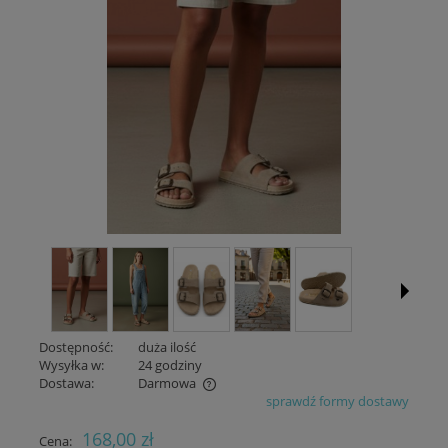
Dostępność:
duża ilość
Wysyłka w:
24 godziny
Dostawa:
Darmowa
sprawdź formy dostawy
Cena nie zawiera ewentualnych kosztów płatności
168,00 zł
Cena: