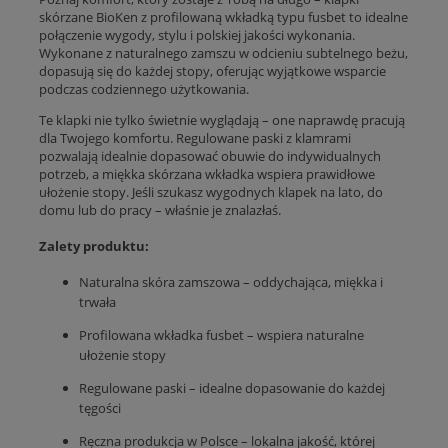
skórzane BioKen z profilowaną wkładką typu fusbet to idealne
połączenie wygody, stylu i polskiej jakości wykonania.
Wykonane z naturalnego zamszu w odcieniu subtelnego beżu,
dopasują się do każdej stopy, oferując wyjątkowe wsparcie
podczas codziennego użytkowania.
Te klapki nie tylko świetnie wyglądają – one naprawdę pracują
dla Twojego komfortu. Regulowane paski z klamrami
pozwalają idealnie dopasować obuwie do indywidualnych
potrzeb, a miękka skórzana wkładka wspiera prawidłowe
ułożenie stopy. Jeśli szukasz wygodnych klapek na lato, do
domu lub do pracy – właśnie je znalazłaś.
Zalety produktu:
Naturalna skóra zamszowa – oddychająca, miękka i
trwała
Profilowana wkładka fusbet – wspiera naturalne
ułożenie stopy
Regulowane paski – idealne dopasowanie do każdej
tęgości
Ręczna produkcja w Polsce – lokalna jakość, której