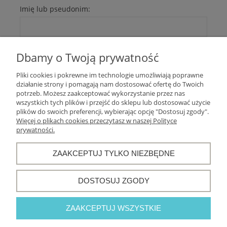
Imię lub pseudonim:
Twoja opinia:
Dbamy o Twoją prywatność
Pliki cookies i pokrewne im technologie umożliwiają poprawne
działanie strony i pomagają nam dostosować ofertę do Twoich
potrzeb. Możesz zaakceptować wykorzystanie przez nas
wszystkich tych plików i przejść do sklepu lub dostosować użycie
plików do swoich preferencji, wybierając opcję "Dostosuj zgody".
Więcej o plikach cookies przeczytasz w naszej Polityce
WYŚLIJ
prywatności.
ZAAKCEPTUJ TYLKO NIEZBĘDNE
Warunki zakupów
DOSTOSUJ ZGODY
Moje konto
ZAAKCEPTUJ WSZYSTKIE