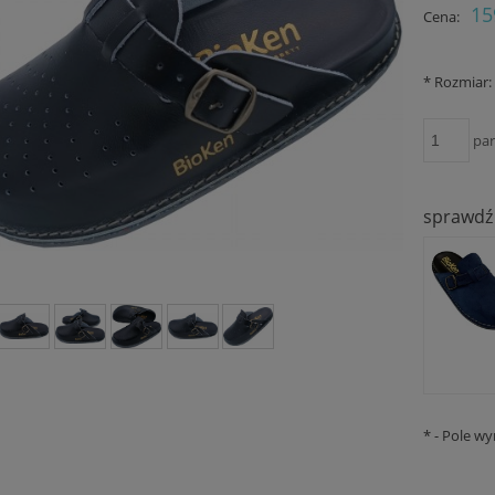
Cena nie zawiera ewent
15
Cena:
płatności
*
Rozmiar:
pa
sprawdź 
*
- Pole w