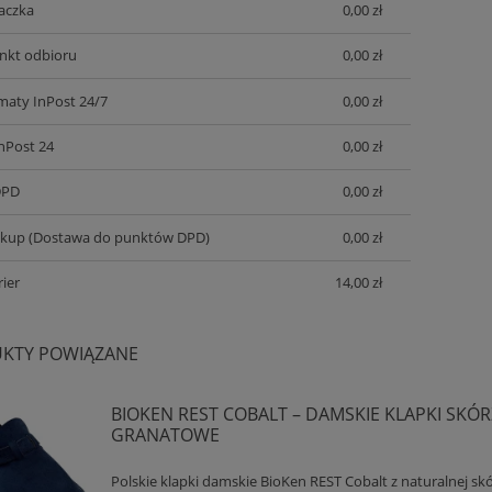
aczka
0,00 zł
nkt odbioru
0,00 zł
aty InPost 24/7
0,00 zł
InPost 24
0,00 zł
DPD
0,00 zł
ckup
(Dostawa do punktów DPD)
0,00 zł
ier
14,00 zł
KTY POWIĄZANE
BIOKEN REST COBALT – DAMSKIE KLAPKI SKÓ
GRANATOWE
Polskie klapki damskie BioKen REST Cobalt z naturalnej sk