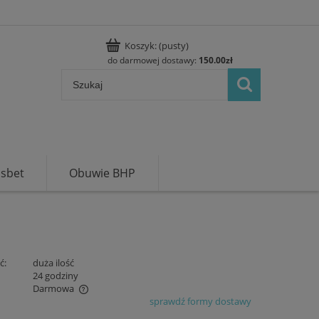
Koszyk:
(pusty)
do darmowej dostawy:
150.00
zł
usbet
Obuwie BHP
ć:
duża ilość
:
24 godziny
Darmowa
sprawdź formy dostawy