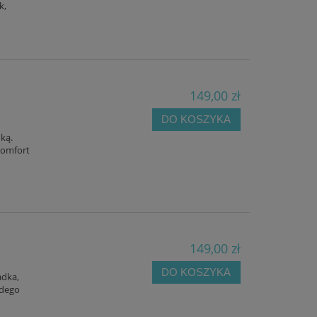
k,
149,00 zł
DO KOSZYKA
ką.
 Komfort
149,00 zł
DO KOSZYKA
adka,
żdego