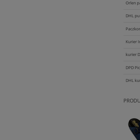
Orlen p
DHL pu
Paczkom
Kurier 
kurier 
DPD Pi
DHL kur
PRODU