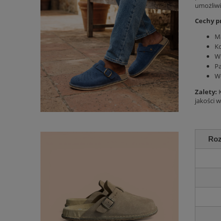
umożliwi
Cechy p
Ma
Ko
Wk
Pa
We
Zalety:
K
jakości 
Roz