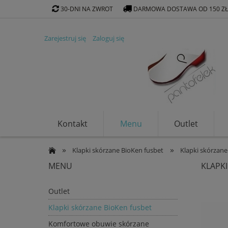
30-DNI NA ZWROT
DARMOWA DOSTAWA OD 150 Z
Zarejestruj się
Zaloguj się
Kontakt
Menu
Outlet
Klapki ekologiczne
»
»
Klapki skórzane BioKen fusbet
Klapki skórzane
MENU
KLAPK
Outlet
Klapki skórzane BioKen fusbet
Komfortowe obuwie skórzane