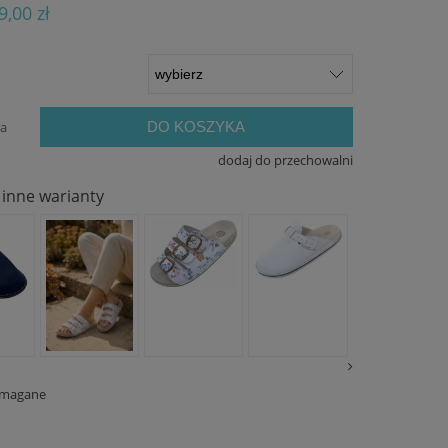
ualnych kosztów
9,00 zł
DO KOSZYKA
ra
dodaj do przechowalni
inne warianty
ymagane