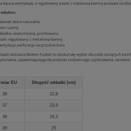
a lepszą wentylację, a regulowany pasek z metalową klamrą pozwala na ide
roduktu:
teriał: skóra naturalna
lor: czarny
ładka: anatomiczna, profilowana
sek: regulowany z metalową klamrą
ntylacja: perforacja na przodzie buta
lapki skórzane BioKen Fusbet to doskonały wybór dla osób ceniących komfor
wykonania, zapewniają wygodę podczas codziennego użytkowania, zarówno 
miar EU
Długość wkładki (cm)
36
22,8
37
23,5
38
24,3
39
25