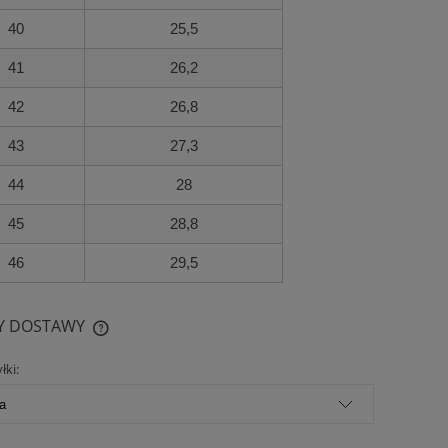
40
25,5
41
26,2
42
26,8
43
27,3
44
28
45
28,8
46
29,5
Y DOSTAWY
łki:
CENA NIE ZAWIERA EWENTUALNYCH
KOSZTÓW PŁATNOŚCI