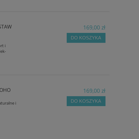
OSTAW
169,00 zł
DO KOSZYKA
rt i
lek-
BOHO
169,00 zł
DO KOSZYKA
turalne i