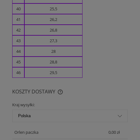
40
25,5
41
26,2
42
26,8
43
27,3
44
28
45
28,8
46
29,5
KOSZTY DOSTAWY
CENA NIE ZAWIERA EWENTUALNYCH KOSZTÓW PŁATNOŚCI
Kraj wysyłki:
Orlen paczka
0,00 zł