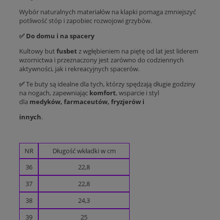
Wybór naturalnych materiałów na klapki pomaga zmniejszyć
potliwość stóp i zapobiec rozwojowi grzybów.
✅
Do domu i na spacery
Kultowy but
fusbet
z wgłębieniem na piętę od lat jest liderem
wzornictwa i przeznaczony jest zarówno do codziennych
aktywności, jak i rekreacyjnych spacerów.
✅
Te buty są idealne dla tych, którzy spędzają długie godziny
na nogach, zapewniając
komfort
, wsparcie i styl
dla
medyków, farmaceutów, fryzjerów i
innych
.
NR
Długość wkładki w cm
36
22,8
37
22,8
38
24,3
39
25