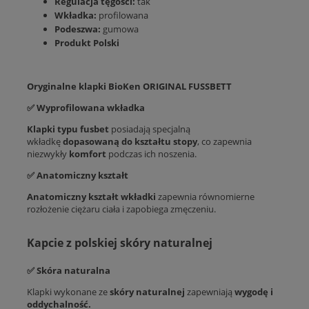
Regulacja tęgości:
tak
Wkładka:
profilowana
Podeszwa:
gumowa
Produkt Polski
Oryginalne klapki BioKen ORIGINAL FUSSBETT
✅
Wyprofilowana wkładka
Klapki typu fusbet
posiadają specjalną
wkładkę
dopasowaną do kształtu stopy
, co zapewnia
niezwykły
komfort
podczas ich noszenia.
✅
Anatomiczny kształt
Anatomiczny kształt wkładki
zapewnia równomierne
rozłożenie ciężaru ciała i zapobiega zmęczeniu.
Kapcie z polskiej skóry naturalnej
✅
Skóra naturalna
Klapki wykonane ze
skóry naturalnej
zapewniają
wygodę i
oddychalność.