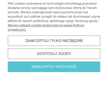
Pliki cookies i pokrewne im technologie umożliwiają poprawne
działanie strony i pomagają nam dostosować ofertę do Twoich
potrzeb. Możesz zaakceptować wykorzystanie przez nas
wszystkich tych plików i przejść do sklepu lub dostosować użycie
plików do swoich preferencji, wybierając opcję "Dostosuj zgody".
Więcej o plikach cookies przeczytasz w naszej Polityce
WYŚLIJ
prywatności.
ZAAKCEPTUJ TYLKO NIEZBĘDNE
Warunki zakupów
DOSTOSUJ ZGODY
Moje konto
ZAAKCEPTUJ WSZYSTKIE
Informacje o sklepie
POKAŻ PEŁNĄ WERSJĘ STRONY