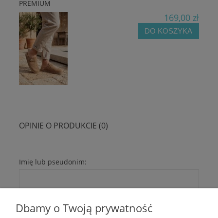
PREMIUM
169,00 zł
DO KOSZYKA
OPINIE O PRODUKCIE (0)
Imię lub pseudonim:
Twoja opinia:
Dbamy o Twoją prywatność