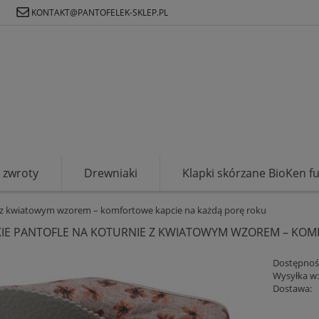
Ł
KONTAKT@PANTOFELEK-SKLEP.PL
zwroty
Drewniaki
Klapki skórzane BioKen f
 z kwiatowym wzorem – komfortowe kapcie na każdą porę roku
IE PANTOFLE NA KOTURNIE Z KWIATOWYM WZOREM – KOM
Dostępnoś
Wysyłka w
Dostawa: