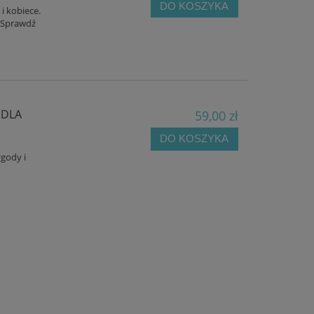
DO KOSZYKA
i kobiece.
. Sprawdź
 DLA
59,00 zł
DO KOSZYKA
ygody i