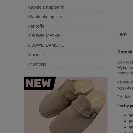
Kapcie z napisami
Klapki ekologiczne
Pantofle
OPIS
OBUWIE MĘSKIE
OBUWIE DAMSKIE
Damski
Nowości
Odkryj s
Promocje
Wykonane
czyniąc 
Kapcie w
wygodę i
Produkt 
Cechy p
W
M
W
P