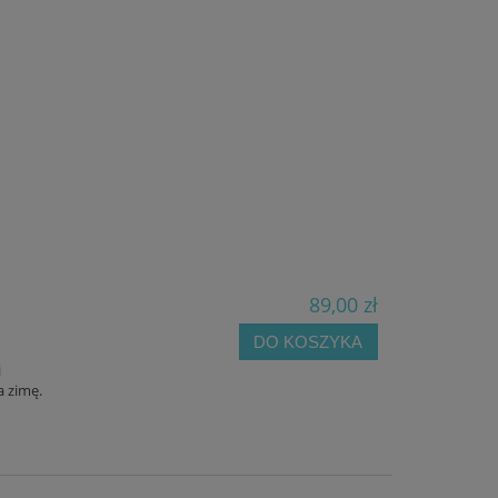
89,00 zł
M
DO KOSZYKA
i
 zimę.