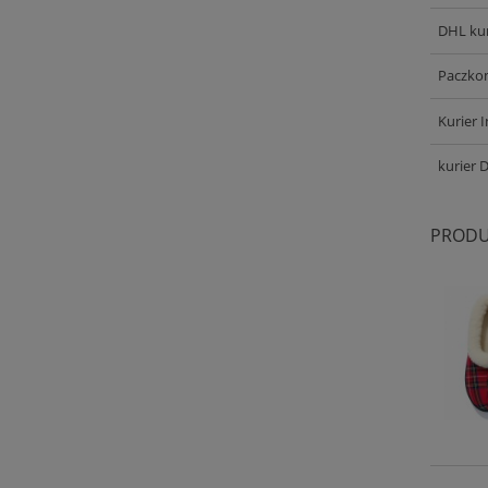
DHL kur
Paczkom
Kurier 
kurier 
PRODU