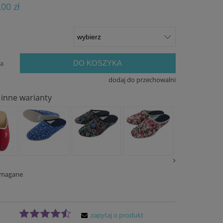
ualnych kosztów
,00 zł
DO KOSZYKA
ra
dodaj do przechowalni
inne warianty
ymagane
zapytaj o produkt