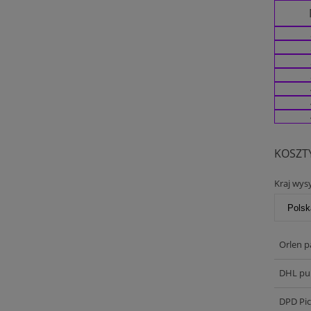
KOSZT
Kraj wysy
Orlen p
DHL pu
DPD Pi