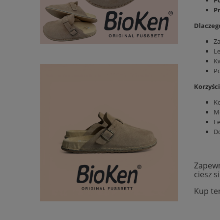
P
Dlaczeg
Za
Le
Kw
Po
Korzyści
K
Mo
Le
Do
Zapewn
ciesz 
Kup ter