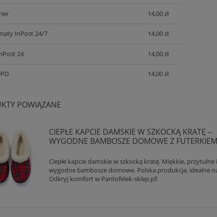
ier
14,00 zł
aty InPost 24/7
14,00 zł
InPost 24
14,00 zł
DPD
14,00 zł
KTY POWIĄZANE
CIEPŁE KAPCIE DAMSKIE W SZKOCKĄ KRATĘ –
WYGODNE BAMBOSZE DOMOWE Z FUTERKIE
Ciepłe kapcie damskie w szkocką kratę. Miękkie, przytulne 
wygodne bambosze domowe. Polska produkcja, idealne na
Odkryj komfort w Pantofelek-sklep.pl!