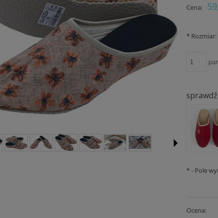
Cena nie zawiera ewent
59
Cena:
płatności
*
Rozmiar:
pa
sprawdź 
*
- Pole w
Ocena: