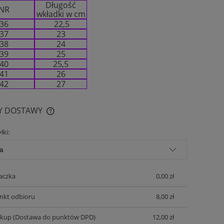
Długość
NR
wkładki w cm
36
22,5
37
23
38
24
39
25
40
25,5
41
26
42
27
Y DOSTAWY
łki:
CENA NIE ZAWIERA EWENTUALNYCH
KOSZTÓW PŁATNOŚCI
aczka
0,00 zł
nkt odbioru
8,00 zł
ckup
(Dostawa do punktów DPD)
12,00 zł