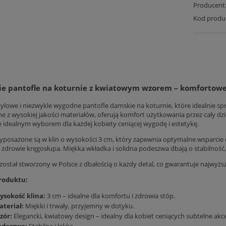
Producent
Kod produ
e pantofle na koturnie z kwiatowym wzorem – komfortowe 
tylowe i niezwykle wygodne pantofle damskie na koturnie, które idealnie spr
 z wysokiej jakości materiałów, oferują komfort użytkowania przez cały dzie
je idealnym wyborem dla każdej kobiety ceniącej wygodę i estetykę.
yposażone są w klin o wysokości 3 cm, który zapewnia optymalne wsparcie dl
 zdrowie kręgosłupa. Miękka wkładka i solidna podeszwa dbają o stabilność
został stworzony w Polsce z dbałością o każdy detal, co gwarantuje najwyższą
roduktu:
ysokość klina:
3 cm – idealne dla komfortu i zdrowia stóp.
ateriał:
Miękki i trwały, przyjemny w dotyku.
zór:
Elegancki, kwiatowy design – idealny dla kobiet ceniących subtelne akc
odeszwa:
Stabilna i lekka.