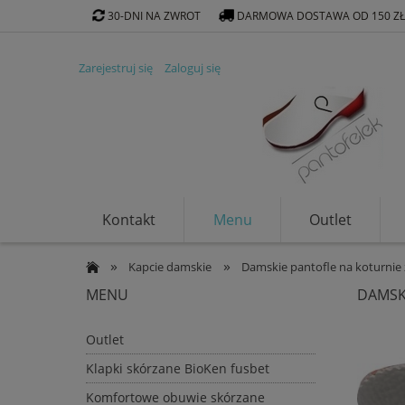
30-DNI NA ZWROT
DARMOWA DOSTAWA OD 150 Z
Zarejestruj się
Zaloguj się
Kontakt
Menu
Outlet
Klapki ekologiczne
»
»
Kapcie damskie
Damskie pantofle na koturnie
MENU
DAMSK
Outlet
Klapki skórzane BioKen fusbet
Komfortowe obuwie skórzane