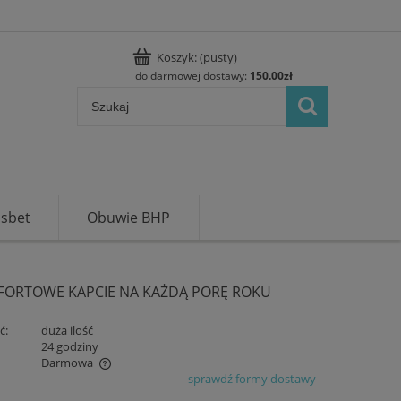
Koszyk:
(pusty)
do darmowej dostawy:
150.00
zł
usbet
Obuwie BHP
FORTOWE KAPCIE NA KAŻDĄ PORĘ ROKU
ć:
duża ilość
:
24 godziny
Darmowa
sprawdź formy dostawy