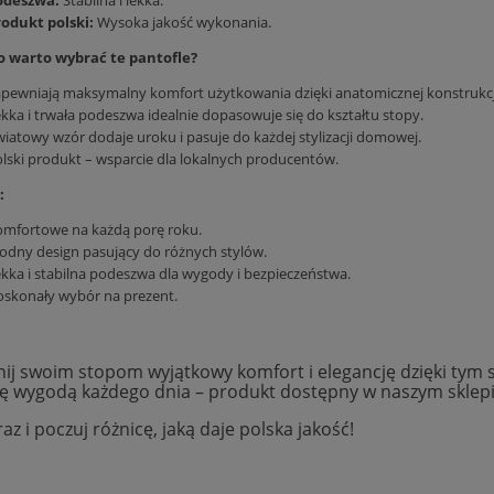
rodukt polski:
Wysoka jakość wykonania.
o warto wybrać te pantofle?
pewniają maksymalny komfort użytkowania dzięki anatomicznej konstrukcj
kka i trwała podeszwa idealnie dopasowuje się do kształtu stopy.
iatowy wzór dodaje uroku i pasuje do każdej stylizacji domowej.
lski produkt – wsparcie dla lokalnych producentów.
:
omfortowe na każdą porę roku.
dny design pasujący do różnych stylów.
kka i stabilna podeszwa dla wygody i bezpieczeństwa.
skonały wybór na prezent.
ij swoim stopom wyjątkowy komfort i elegancję dzięki tym s
się wygodą każdego dnia – produkt dostępny w naszym sklepie
az i poczuj różnicę, jaką daje polska jakość!