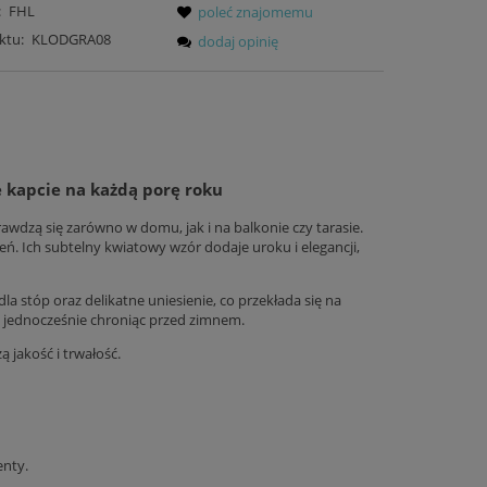
:
FHL
poleć znajomemu
ktu:
KLODGRA08
dodaj opinię
kapcie na każdą porę roku
awdzą się zarówno w domu, jak i na balkonie czy tarasie.
ń. Ich subtelny kwiatowy wzór dodaje uroku i elegancji,
a stóp oraz delikatne uniesienie, co przekłada się na
, jednocześnie chroniąc przed zimnem.
 jakość i trwałość.
enty.