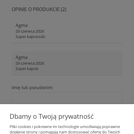
OPINIE O PRODUKCIE (2)
Agma
20 czerwca 2026
Super kapcioszki
Agma
26 czerwca 2026
Super kapcie
Imię lub pseudonim:
Twoja opinia:
Dbamy o Twoją prywatność
Pliki cookies i pokrewne im technologie umożliwiają poprawne
działanie strony i pomagają nam dostosować ofertę do Twoich