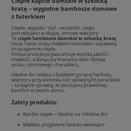
Ciepłe kapcie damskie w szkocką
kratę – wygodne bambosze domowe
z futerkiem
Ciepło, wygoda i styl – wszystko, czego
potrzebujesz w długie, zimowe wieczory
Te
ciepłe bambosze damskie w szkocką kratę
otulą Twoje stopy miękkim futerkiem i zapewnią
im przyjemne ciepło.
Polska produkcja gwarantuje wysoką jakość i
trwałość, a klasyczny kraciasty wzór dodaje
uroku i domowego charakteru.
Idealne do relaksu z kubkiem gorącej herbaty,
wieczoru przy kominku lub spokojnych poranków
– te kapcie sprawią, że poczujesz prawdziwy
komfort w swoim domu.
Zalety produktu:
Bardzo ciepłe – idealne na chłodne dni
Miękkie, przyjemne futerko wewnątrz