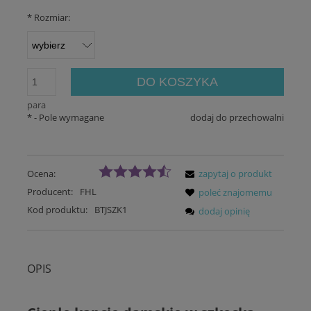
*
Rozmiar:
DO KOSZYKA
para
*
- Pole wymagane
dodaj do przechowalni
Ocena:
zapytaj o produkt
Producent:
FHL
poleć znajomemu
Kod produktu:
BTJSZK1
dodaj opinię
OPIS