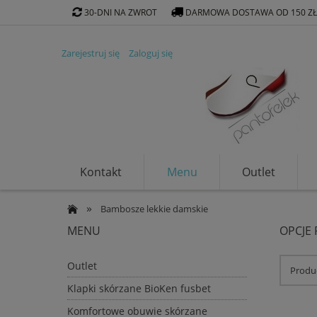
30-DNI NA ZWROT
DARMOWA DOSTAWA OD 150 Z
Zarejestruj się
Zaloguj się
Kontakt
Menu
Outlet
Klapki ekologiczne
»
Bambosze lekkie damskie
MENU
OPCJE
Outlet
Produc
Klapki skórzane BioKen fusbet
Komfortowe obuwie skórzane