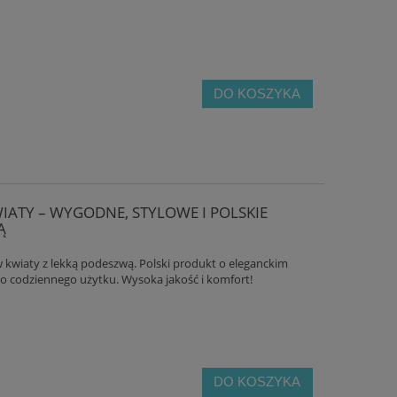
DO KOSZYKA
ATY – WYGODNE, STYLOWE I POLSKIE
Ą
wiaty z lekką podeszwą. Polski produkt o eleganckim
do codziennego użytku. Wysoka jakość i komfort!
DO KOSZYKA