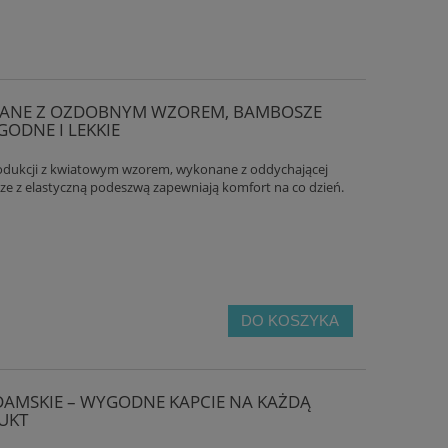
NIANE Z OZDOBNYM WZOREM, BAMBOSZE
GODNE I LEKKIE
rodukcji z kwiatowym wzorem, wykonane z oddychającej
e z elastyczną podeszwą zapewniają komfort na co dzień.
DO KOSZYKA
AMSKIE – WYGODNE KAPCIE NA KAŻDĄ
UKT