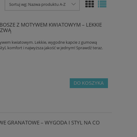
Sortuj wg:
Nazwa produktu A-Z
MBOSZE Z MOTYWEM KWIATOWYM – LEKKIE
SZWĄ
otywem kwiatowym. Lekkie, wygodne kapcie z gumową
tyl, komfort i najwyższa jakość w jednym! Sprawdź teraz.
DO KOSZYKA
WE GRANATOWE – WYGODA I STYL NA CO