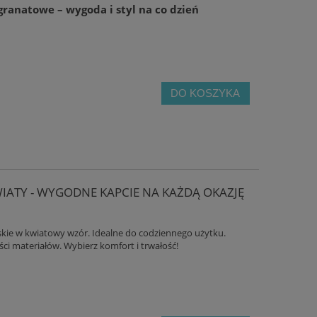
ranatowe – wygoda i styl na co dzień
DO KOSZYKA
IATY - WYGODNE KAPCIE NA KAŻDĄ OKAZJĘ
ie w kwiatowy wzór. Idealne do codziennego użytku.
ci materiałów. Wybierz komfort i trwałość!