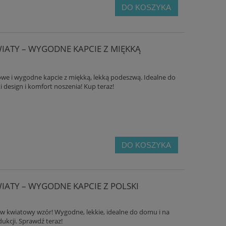
DO KOSZYKA
IATY – WYGODNE KAPCIE Z MIĘKKĄ
we i wygodne kapcie z miękką, lekką podeszwą. Idealne do
 design i komfort noszenia! Kup teraz!
WE
MĘSKIE KLAPKI SKÓRZANE Z NATURALNEJ
BIOKEN ORIGINA
CCO
SKÓRY , WYGODNE KAPCIE DOMOWE
SKÓRZAN
49,00 zł
168,
DO KOSZYKA
DO KO
DO KOSZYKA
ATY – WYGODNE KAPCIE Z POLSKI
 kwiatowy wzór! Wygodne, lekkie, idealne do domu i na
ukcji. Sprawdź teraz!