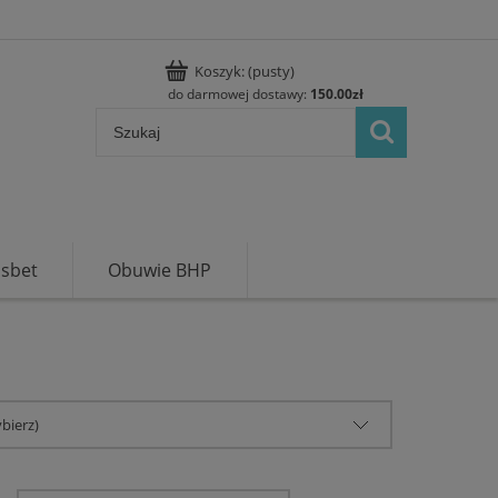
Koszyk:
(pusty)
do darmowej dostawy:
150.00
zł
usbet
Obuwie BHP
bierz)