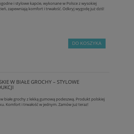
odne i stylowe kapcie, wykonane w Polsce z wysokiej
zień, zapewniają komfort i trwałość. Odkryj wygodę już dziś!
DO KOSZYKA
KIE W BIAŁE GROCHY – STYLOWE
UKCJI
w białe grochy z lekką gumową podeszwą. Produkt polskiej
oku. Komfort i trwałość w jednym. Zamów już teraz!