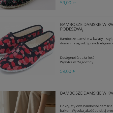
59,00 zł
BAMBOSZE DAMSKIE W KW
PODESZWĄ
Bambosze damskie w kwiaty – stylo
domu i na ogród. Sprawdź elegancki
KLAPKI SKÓRZANE MĘSKIE
BIOKEN KLAPKI WYGODNE ZAMSZO
AL FUSBET – GRANATOWE
SKÓRZANE ORIGIANLE FUSBET TABA
Dostępność:
duża ilość
169,00 zł
168,00 zł
Wysyłka w:
24 godziny
59,00 zł
DO KOSZYKA
DO KOSZYKA
BAMBOSZE DAMSKIE W KWI
Odkryj stylowe bambosze damskie w
balkon. Wysoka jakość polskiej prod