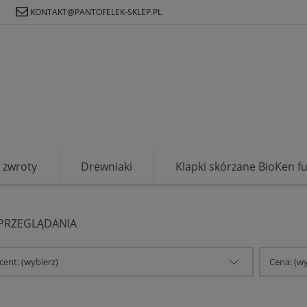
Ł
KONTAKT@PANTOFELEK-SKLEP.PL
zwroty
Drewniaki
Klapki skórzane BioKen f
 PRZEGLĄDANIA
ent: (wybierz)
Cena: (wy