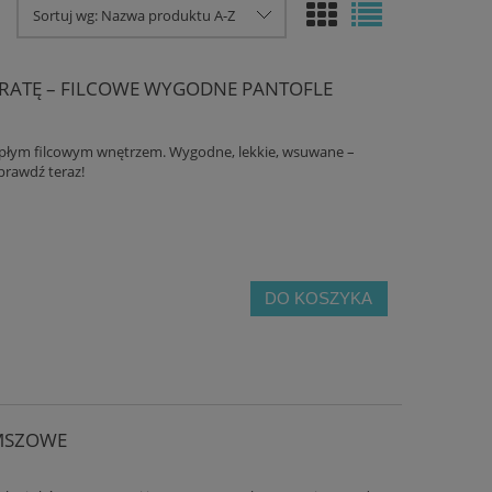
Sortuj wg:
Nazwa produktu A-Z
 KRATĘ – FILCOWE WYGODNE PANTOFLE
iepłym filcowym wnętrzem. Wygodne, lekkie, wsuwane –
prawdź teraz!
DO KOSZYKA
AMSZOWE