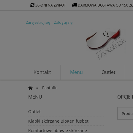
30-DNI NA ZWROT
DARMOWA DOSTAWA OD 150 Z
Zarejestruj się
Zaloguj się
Kontakt
Menu
Outlet
Klapki ekologiczne
»
Pantofle
MENU
OPCJE
Outlet
Produc
Klapki skórzane BioKen fusbet
Komfortowe obuwie skórzane