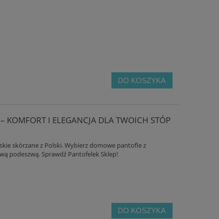
DO KOSZYKA
 – KOMFORT I ELEGANCJA DLA TWOICH STÓP
skie skórzane z Polski. Wybierz domowe pantofle z
ową podeszwą. Sprawdź Pantofelek Sklep!
DO KOSZYKA