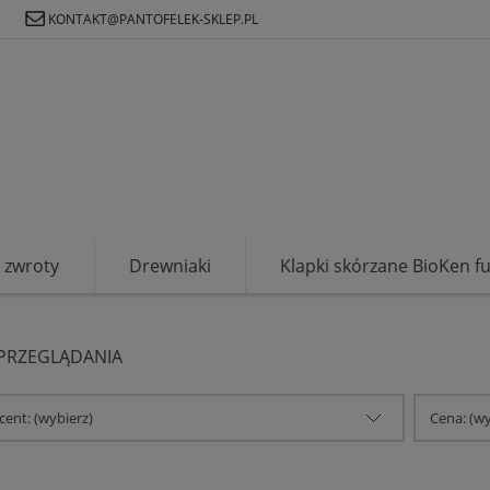
Ł
KONTAKT@PANTOFELEK-SKLEP.PL
zwroty
Drewniaki
Klapki skórzane BioKen f
 PRZEGLĄDANIA
ent: (wybierz)
Cena: (wy