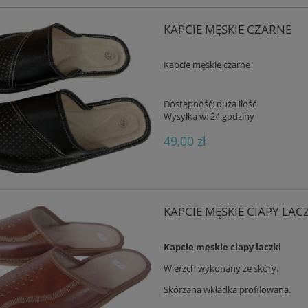
KAPCIE MĘSKIE CZARNE
Kapcie męskie czarne
Dostępność:
duża ilość
Wysyłka w:
24 godziny
OKEN FUSBET TAUPE BOHO –
BIOKEN KLAPKI SKÓRZANE FUSBET
POLSKI KOMFORT Z NUTĄ
WYGODNE ZAMSZOWE
49,00 zł
YGINALNEGO STYLU
169,00 zł
168,00 zł
DO KOSZYKA
DO KOSZYKA
KAPCIE MĘSKIE CIAPY LAC
Kapcie męskie ciapy laczki
Wierzch wykonany ze skóry.
Skórzana wkładka profilowana.