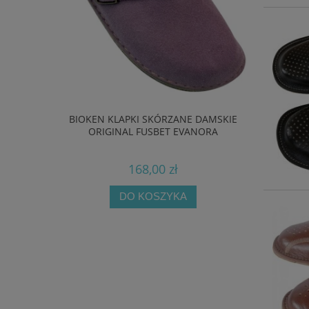
YTE Z
BIOKEN KLAPKI SKÓRZANE DAMSKIE
KLAPKI BI
CZERWONE,
ORIGINAL FUSBET EVANORA
ODKRYJ 
WE
OR
168,00 zł
DO KOSZYKA