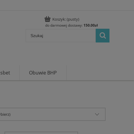
Koszyk:
(pusty)
do darmowej dostawy:
150.00
zł
usbet
Obuwie BHP
bierz)