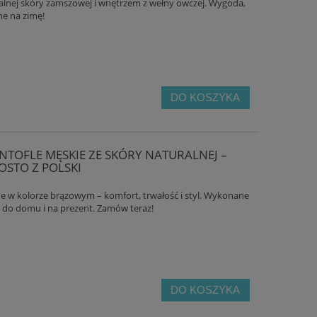
ralnej skóry zamszowej i wnętrzem z wełny owczej. Wygoda,
ne na zimę!
DO KOSZYKA
TOFLE MĘSKIE ZE SKÓRY NATURALNEJ –
STO Z POLSKI
e w kolorze brązowym – komfort, trwałość i styl. Wykonane
ne do domu i na prezent. Zamów teraz!
DO KOSZYKA