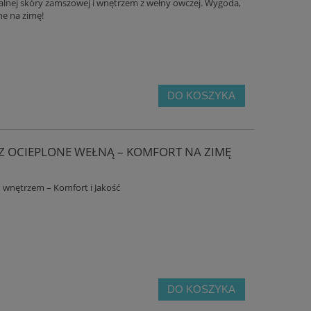
ralnej skóry zamszowej i wnętrzem z wełny owczej. Wygoda,
ne na zimę!
DO KOSZYKA
 Z OCIEPLONE WEŁNĄ – KOMFORT NA ZIMĘ
 wnętrzem – Komfort i Jakość
DO KOSZYKA