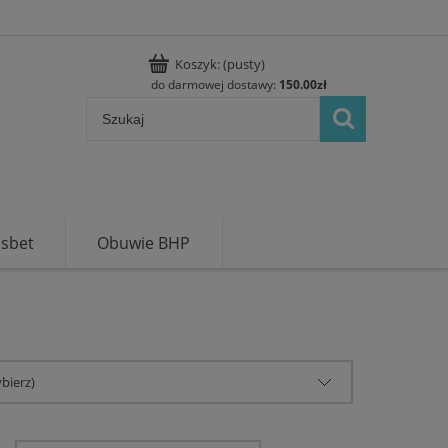
Koszyk:
(pusty)
do darmowej dostawy:
150.00
zł
usbet
Obuwie BHP
bierz)