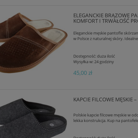
ELEGANCKIE BRĄZOWE PAN
KOMFORT I TRWAŁOŚĆ PRO
Eleganckie męskie pantofle skórzan
w Polsce z naturalnej skóry. Ideal
ORIGINAL FUSBET KLAPKI
CIEPŁE KAPCIE MĘSKIE W KRATĘ –
Dostępność:
duża ilość
SKÓRZANE TAUPE
FILCOWE WYGODNE PANTOFLE DOM
Wysyłka w:
24 godziny
45,00 zł
168,00 zł
45,00 zł
DO KOSZYKA
DO KOSZYKA
KAPCIE FILCOWE MĘSKIE –
Polskie kapcie filcowe męskie w odcie
lekka konstrukcja. Kup na pantofele