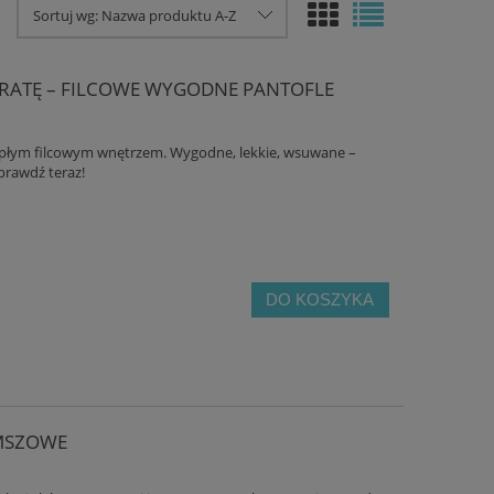
Sortuj wg:
Nazwa produktu A-Z
 KRATĘ – FILCOWE WYGODNE PANTOFLE
iepłym filcowym wnętrzem. Wygodne, lekkie, wsuwane –
prawdź teraz!
DO KOSZYKA
AMSZOWE