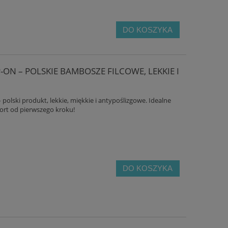
DO KOSZYKA
P-ON – POLSKIE BAMBOSZE FILCOWE, LEKKIE I
 – polski produkt, lekkie, miękkie i antypoślizgowe. Idealne
rt od pierwszego kroku!
DO KOSZYKA