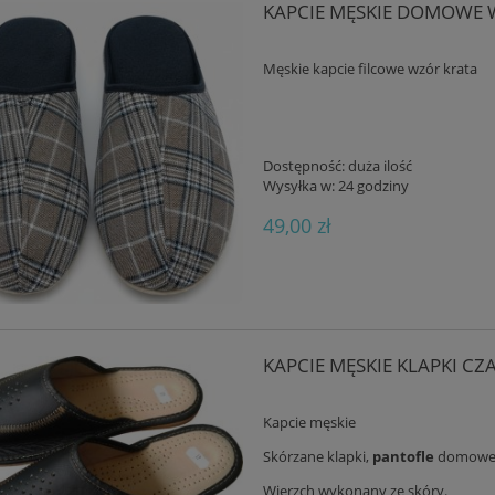
KAPCIE MĘSKIE DOMOWE 
Męskie kapcie filcowe wzór krata
Dostępność:
duża ilość
Wysyłka w:
24 godziny
49,00 zł
KAPCIE MĘSKIE KLAPKI CZ
Kapcie męskie
Skórzane klapki,
pantofle
domowe
Wierzch wykonany ze skóry.