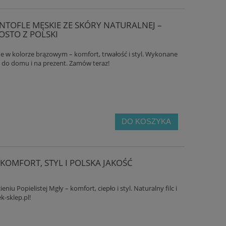
TOFLE MĘSKIE ZE SKÓRY NATURALNEJ –
STO Z POLSKI
e w kolorze brązowym – komfort, trwałość i styl. Wykonane
ne do domu i na prezent. Zamów teraz!
EKOLOGICZNE LNIANE KLAPKI DAMSKIE
BIOKEN KLAPKI W
OWE
SKÓRA NATURALN
DO KOSZYKA
59,00 zł
168,
DO KOSZYKA
DO KO
 KOMFORT, STYL I POLSKA JAKOŚĆ
niu Popielistej Mgły – komfort, ciepło i styl. Naturalny filc i
k-sklep.pl!