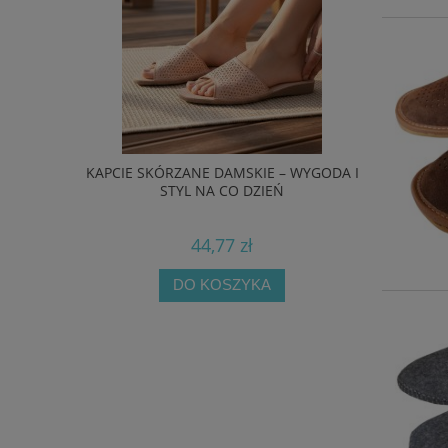
 FUSBET –
KAPCIE SKÓRZANE DAMSKIE – WYGODA I
BIOKEN 
WE
STYL NA CO DZIEŃ
44,77 zł
DO KOSZYKA