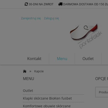
30-DNI NA ZWROT
DARMOWA DOSTAWA OD 150 Z
Zarejestruj się
Zaloguj się
Kontakt
Menu
Outlet
Klapki ekologiczne
»
Kapcie
MENU
OPCJE
Outlet
Produc
Klapki skórzane BioKen fusbet
Komfortowe obuwie skórzane