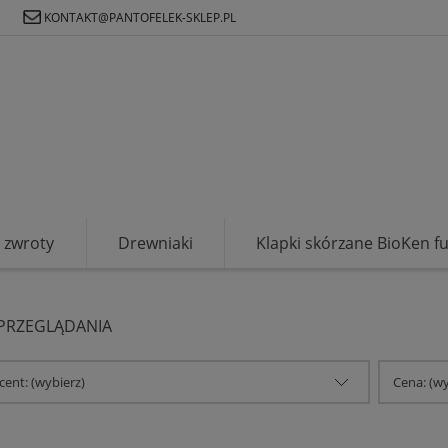
Ł
KONTAKT@PANTOFELEK-SKLEP.PL
zwroty
Drewniaki
Klapki skórzane BioKen f
 PRZEGLĄDANIA
ent: (wybierz)
Cena: (wy