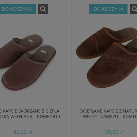
DO KOSZYKA
DO KOSZYKA
I BHP Z PERFORACJĄ – LEKKIE,
BIOKEN KLAPKI SKÓRZANE ORIGIN
DNE, ANTYPOŚLIZGOWE
FUSBET WYGODNE DUSTIQUE
79,77 zł
169,00 zł
DO KOSZYKA
DO KOSZYKA
E KAPCIE SKÓRZANE Z CIEPŁĄ
OCIEPLANE KAPCIE Z NATU
ÓŁKĄ WEŁNIANĄ – KOMFORT I
WEŁNY I ZAMSZU – KOMFO
JAKOŚĆ Z POLSKI
CIEPŁO, PRODUKT POLS
45,00 zł
39,00 zł