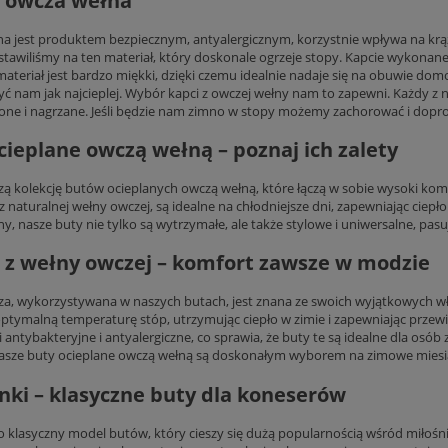
 owcza wełna
a jest produktem bezpiecznym, antyalergicznym, korzystnie wpływa na krąż
stawiliśmy na ten materiał, który doskonale ogrzeje stopy. Kapcie wykonane 
materiał jest bardzo miękki, dzięki czemu idealnie nadaje się na obuwie d
ć nam jak najcieplej. Wybór kapci z owczej wełny nam to zapewni. Każdy z
one i nagrzane. Jeśli będzie nam zimno w stopy możemy zachorować i dopro
cieplane owczą wełną – poznaj ich zalety
zą kolekcję butów ocieplanych owczą wełną, które łączą w sobie wysoki komfo
 naturalnej wełny owczej, są idealne na chłodniejsze dni, zapewniając ciep
ny, nasze buty nie tylko są wytrzymałe, ale także stylowe i uniwersalne, pasu
 z wełny owczej – komfort zawsze w modzie
a, wykorzystywana w naszych butach, jest znana ze swoich wyjątkowych wł
ptymalną temperaturę stóp, utrzymując ciepło w zimie i zapewniając przew
 antybakteryjne i antyalergiczne, co sprawia, że buty te są idealne dla osób
asze buty ocieplane owczą wełną są doskonałym wyborem na zimowe miesi
nki – klasyczne buty dla koneserów
o klasyczny model butów, który cieszy się dużą popularnością wśród miłośnik