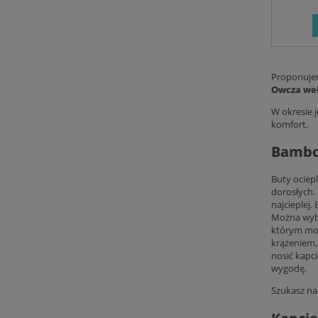
Proponuje
Owcza we
W okresie 
komfort.
Bambo
Buty ociep
dorosłych.
najcieplej
Można wybr
którym moż
krążeniem,
nosić kapc
wygodę.
Szukasz n