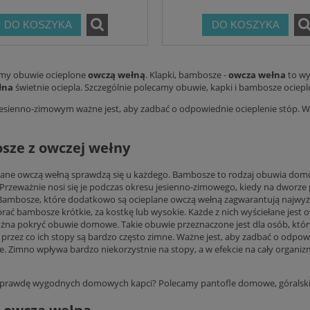
DO KOSZYKA
DO KOSZYKA
my obuwie ocieplone
owczą wełną
. Klapki, bambosze -
owcza wełna
to wy
łna
świetnie ociepla. Szczególnie polecamy obuwie, kapki i bambosze ociep
jesienno-zimowym ważne jest, aby zadbać o odpowiednie ocieplenie stóp. W
sze z owczej wełny
lane owczą wełną sprawdzą się u każdego. Bambosze to rodzaj obuwia domo
 Przeważnie nosi się je podczas okresu jesienno-zimowego, kiedy na dworz
. Bambosze, które dodatkowo są ocieplane owczą wełną zagwarantują najwy
ać bambosze krótkie, za kostkę lub wysokie. Każde z nich wyściełane jest o
na pokryć obuwie domowe. Takie obuwie przeznaczone jest dla osób, który
 przez co ich stopy są bardzo często zimne. Ważne jest, aby zadbać o odpow
ie. Zimno wpływa bardzo niekorzystnie na stopy, a w efekcie na cały organ
aprawdę wygodnych domowych kapci? Polecamy
pantofle domowe, góralski