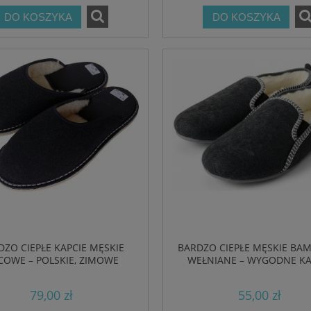
DO KOSZYKA
DO KOSZYKA
DZO CIEPŁE KAPCIE MĘSKIE
BARDZO CIEPŁE MĘSKIE BA
LCOWE – POLSKIE, ZIMOWE
WEŁNIANE – WYGODNE KA
POLSKIEJ PRODUKCJI
79,00 zł
55,00 zł