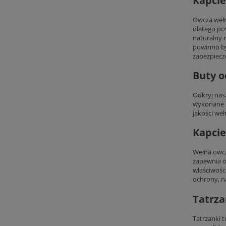
Kapcie
Owcza wełn
dlatego po
naturalny 
powinno by
zabezpiecz
Buty o
Odkryj nas
wykonane z
jakości weł
Kapcie
Wełna owcz
zapewnia o
właściwości
ochrony, n
Tatrza
Tatrzanki t