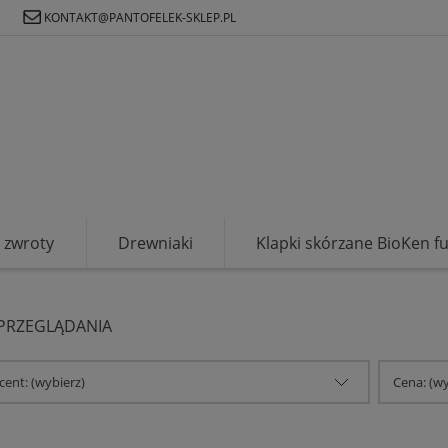
Ł
KONTAKT@PANTOFELEK-SKLEP.PL
zwroty
Drewniaki
Klapki skórzane BioKen f
 PRZEGLĄDANIA
ent: (wybierz)
Cena: (wy