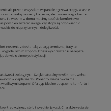
enie ale przede wszystkim wspaniale ogrzewa stopy. Właśnie
z owczej wełny są nie tylko ciepłe, ale również wygodne. Ten
omowe. To właśnie w domu musimy czuć się komfortowo i
 nas powinien zwracać uwagę, czy stopy są odpowiednio
wadzić do nieprzyjemnych dolegliwości.
rt noszenia z doskonałą izolacją termiczną. Buty te,
ło i wygodę Twoim stopom. Dzięki wykorzystaniu najlepszej
jąc do wielu zimowych stylizacji.
aściwości izolacyjnych. Dzięki naturalnym włóknom, wełna
iewność w cieplejsze dni. Ponadto, wełna owcza ma
 z wrażliwymi stopami. Oferując idealne połączenie komfortu i
ące.
ów tradycyjnego stylu i wysokiej jakości. Charakteryzują się