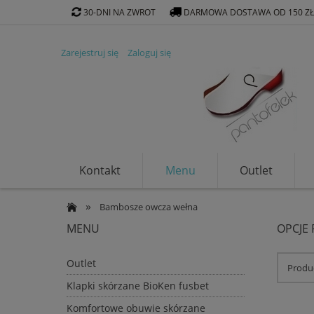
30-DNI NA ZWROT
DARMOWA DOSTAWA OD 150 Z
Zarejestruj się
Zaloguj się
Kontakt
Menu
Outlet
Klapki ekologiczne
»
Bambosze owcza wełna
MENU
OPCJE
Outlet
Produc
Klapki skórzane BioKen fusbet
Komfortowe obuwie skórzane