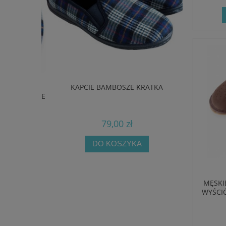
 KRATĘ –
KAPCIE BAMBOSZE KRATKA
BIAŁE KLAPK
FLE DOMOWE
SOLI
79,00 zł
DO KOSZYKA
MĘSKI
WYŚCI