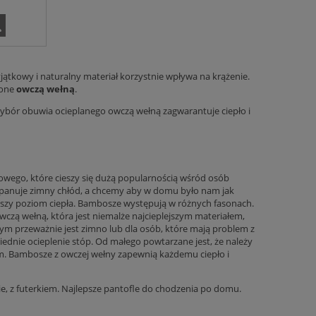
jątkowy i naturalny materiał korzystnie wpływa na krążenie.
lone
owczą wełną
.
ybór obuwia ocieplanego owczą wełną zagwarantuje ciepło i
wego, które cieszy się dużą popularnością wśród osób
e panuje zimny chłód, a chcemy aby w domu było nam jak
ższy poziom ciepła. Bambosze występują w różnych fasonach.
wczą wełną, która jest niemalże najcieplejszym materiałem,
m przeważnie jest zimno lub dla osób, które mają problem z
iednie ocieplenie stóp. Od małego powtarzane jest, że należy
izm. Bambosze z owczej wełny zapewnią każdemu ciepło i
e, z futerkiem
. Najlepsze pantofle do chodzenia po domu.