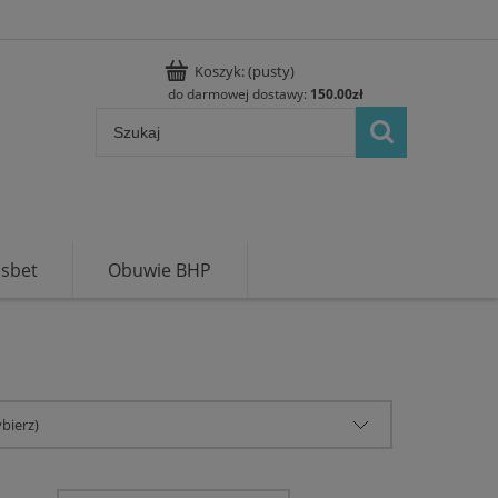
Koszyk:
(pusty)
do darmowej dostawy:
150.00
zł
usbet
Obuwie BHP
bierz)