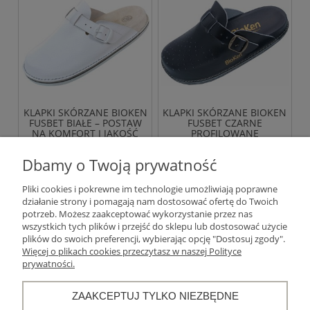
KLAPKI SKÓRZANE BIOKEN
KLAPKI SKÓRZANE BIOKEN
FUSBET BIAŁE – POSTAW
FUSBET CZARNE
NA KOMFORT I JAKOŚĆ
PROFILOWANE
169,00 zł
159,00 zł
Dbamy o Twoją prywatność
Pliki cookies i pokrewne im technologie umożliwiają poprawne
DO KOSZYKA
DO KOSZYKA
działanie strony i pomagają nam dostosować ofertę do Twoich
potrzeb. Możesz zaakceptować wykorzystanie przez nas
wszystkich tych plików i przejść do sklepu lub dostosować użycie
«
1
2
3
4
5
...
11
»
plików do swoich preferencji, wybierając opcję "Dostosuj zgody".
Więcej o plikach cookies przeczytasz w naszej Polityce
prywatności.
Warunki zakupów
ZAAKCEPTUJ TYLKO NIEZBĘDNE