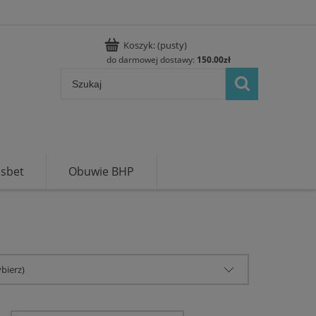
Koszyk:
(pusty)
do darmowej dostawy:
150.00
zł
usbet
Obuwie BHP
bierz)