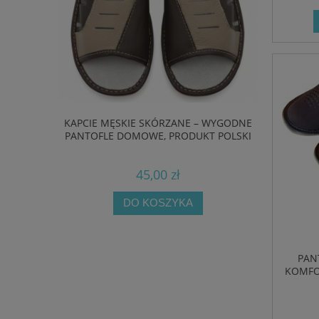
– WYGODNE,
KAPCIE MĘSKIE SKÓRZANE – WYGODNE
KAPCIE SK
OMOWE W
PANTOFLE DOMOWE, PRODUKT POLSKI
– POLS
LU
45,00 zł
DO KOSZYKA
PAN
KOMFO