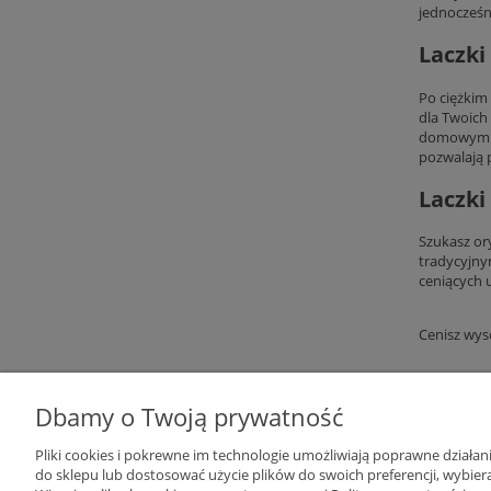
jednocześni
Laczki
Po ciężkim
dla Twoich
domowym za
pozwalają 
Laczki
Szukasz or
tradycyjnym
ceniących u
Cenisz wys
Warunki zakupów
Dbamy o Twoją prywatność
Formy płatności
Pliki cookies i pokrewne im technologie umożliwiają poprawne działa
do sklepu lub dostosować użycie plików do swoich preferencji, wybiera
Prawa konsumenta - UOKIK