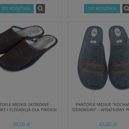
DO KOSZYKA
DO KOSZYKA
ÓRZANE MĘSKIE GRANATOWE
BIOKEN KLAPKI SKÓRZANE ORIGIN
KIE PANTOFLE DOMOWE
FUSBET WYGODNE DUSTIQUE
49,99 zł
169,00 zł
DO KOSZYKA
DO KOSZYKA
TOFLE MĘSKIE SKÓRZANE -
PANTOFLE MĘSKIE "KOCH
RT I ELEGANCJA DLA TWOICH
DZIADKOWI" – WYJĄTKOWY P
STÓP
NA KAŻDĄ OKAZJĘ
39,00 zł
45,00 zł