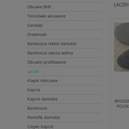
LACZKI
Obuwie BHP
Tenisówki wsuwane
Sandały
Drewniaki
Bambosze lekkie damskie
Bambosze owcza wełna
Obuwie profilowane
Laczki
Klapki skórzane
Kapcie
Kapcie damskie
WYGODN
POLSK
Bambosze
Pantofle damskie
Ciepłe Kapcie