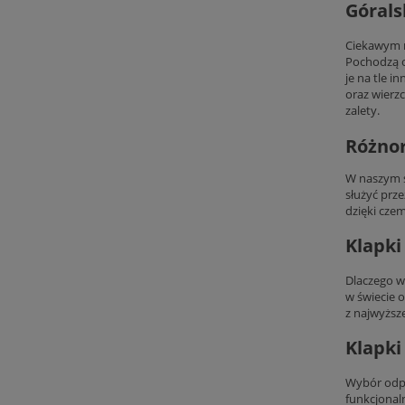
Górals
Ciekawym m
Pochodzą o
je na tle 
oraz wierzc
zalety.
Różnor
W naszym s
służyć prze
dzięki cze
Klapki
Dlaczego wa
w świecie 
z najwyższe
Klapki
Wybór odpo
funkcjonal