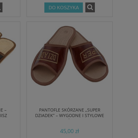
DO KOSZYKA
E –
PANTOFLE SKÓRZANE „SUPER
ISZ
DZIADEK” – WYGODNE I STYLOWE
KAPCIE DLA KAŻDEGO SENIORA
45,00 zł