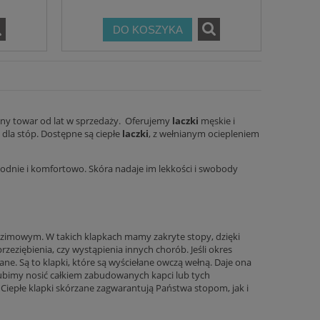
DO KOSZYKA
ny towar od lat w sprzedaży.
Oferujemy
laczki
męskie i
 dla stóp. Dostępne są ciepłe
laczki
, z wełnianym ociepleniem
nie i komfortowo. Skóra nadaje im lekkości i swobody
b zimowym. W takich klapkach mamy zakryte stopy, dzięki
zeziębienia, czy wystąpienia innych chorób. Jeśli okres
zane
. Są to klapki, które są wyściełane owczą wełną. Daje ona
 lubimy nosić całkiem zabudowanych kapci lub tych
Ciepłe klapki skórzane zagwarantują Państwa stopom, jak i