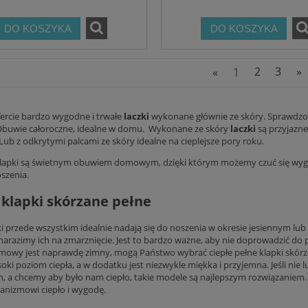
DO KOSZYKA
DO KOSZYKA
«
1
2
3
»
rcie bardzo wygodne i trwałe
laczki
wykonane głównie ze skóry. Sprawdzo
buwie całoroczne, idealne w domu. Wykonane ze skóry
laczki
są przyjazne
Lub z odkrytymi palcami ze skóry idealne na cieplejsze pory roku.
lapki są świetnym obuwiem domowym, dzięki którym możemy czuć się wygod
szenia.
 klapki skórzane pełne
ki przede wszystkim idealnie nadają się do noszenia w okresie jesiennym lu
arazimy ich na zmarznięcie. Jest to bardzo ważne, aby nie doprowadzić do pr
imowy jest naprawdę zimny, mogą Państwo wybrać ciepłe pełne
klapki skór
oki poziom ciepła, a w dodatku jest niezwykle miękka i przyjemna. Jeśli nie
, a chcemy aby było nam ciepło, takie modele są najlepszym rozwiązaniem. 
anizmowi ciepło i wygodę.