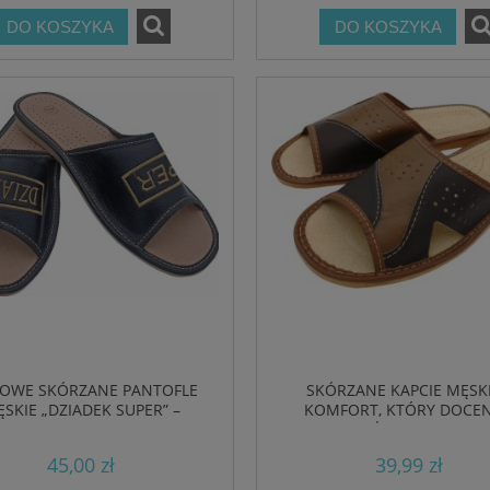
DO KOSZYKA
DO KOSZYKA
LOWE SKÓRZANE PANTOFLE
SKÓRZANE KAPCIE MĘSKI
SKIE „DZIADEK SUPER” –
KOMFORT, KTÓRY DOCEN
ORT I ELEGANCJA W JEDNYM
KAŻDEGO DNIA
45,00 zł
39,99 zł