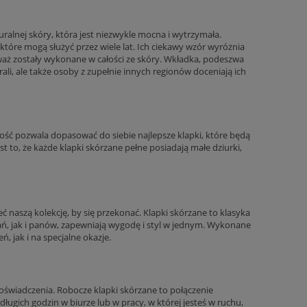
alnej skóry, która jest niezwykle mocna i wytrzymała.
tóre mogą służyć przez wiele lat. Ich ciekawy wzór wyróżnia
waż zostały wykonane w całości ze skóry. Wkładka, podeszwa
ali, ale także osoby z zupełnie innych regionów doceniają ich
ć pozwala dopasować do siebie najlepsze klapki, które będą
t to, że każde klapki skórzane pełne posiadają małe dziurki,
ć naszą kolekcję, by się przekonać. Klapki skórzane to klasyka
ań, jak i panów, zapewniają wygodę i styl w jednym. Wykonane
ń, jak i na specjalne okazje.
wiadczenia. Robocze klapki skórzane to połączenie
ugich godzin w biurze lub w pracy, w której jesteś w ruchu,