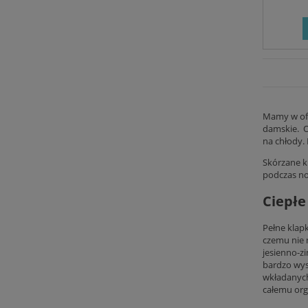
Mamy w ofe
damskie. O
na chłody. 
Skórzane k
podczas no
Ciepłe
Pełne klap
czemu nie n
jesienno-z
bardzo wys
wkładanych
całemu org