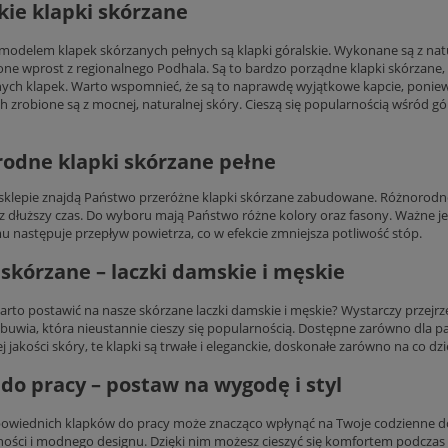
kie klapki skórzane
odelem klapek skórzanych pełnych są klapki góralskie. Wykonane są z natur
ne wprost z regionalnego Podhala. Są to bardzo porządne klapki skórzane, k
innych klapek. Warto wspomnieć, że są to naprawdę wyjątkowe kapcie, ponie
h zrobione są z mocnej, naturalnej skóry. Cieszą się popularnością wśród gór
odne klapki skórzane pełne
klepie znajdą Państwo przeróżne klapki skórzane zabudowane. Różnorodnoś
z dłuższy czas. Do wyboru mają Państwo różne kolory oraz fasony. Ważne jes
mu następuje przepływ powietrza, co w efekcie zmniejsza potliwość stóp.
 skórzane – laczki damskie i męskie
rto postawić na nasze skórzane laczki damskie i męskie? Wystarczy przejrze
obuwia, która nieustannie cieszy się popularnością. Dostępne zarówno dla p
j jakości skóry, te klapki są trwałe i eleganckie, doskonałe zarówno na co dzie
 do pracy – postaw na wygodę i styl
wiednich klapków do pracy może znacząco wpłynąć na Twoje codzienne doś
ności i modnego designu. Dzięki nim możesz cieszyć się komfortem podczas dł