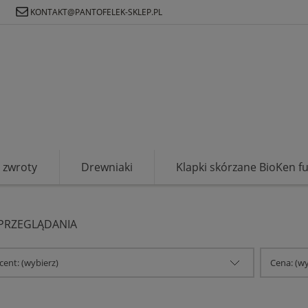
Ł
KONTAKT@PANTOFELEK-SKLEP.PL
zwroty
Drewniaki
Klapki skórzane BioKen f
 PRZEGLĄDANIA
ent: (wybierz)
Cena: (wy