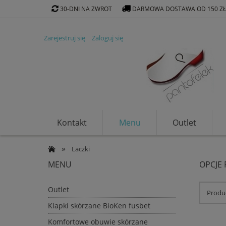
30-DNI NA ZWROT
DARMOWA DOSTAWA OD 150 Z
Zarejestruj się
Zaloguj się
Kontakt
Menu
Outlet
Klapki ekologiczne
»
Laczki
MENU
OPCJE
Outlet
Produc
Klapki skórzane BioKen fusbet
Komfortowe obuwie skórzane