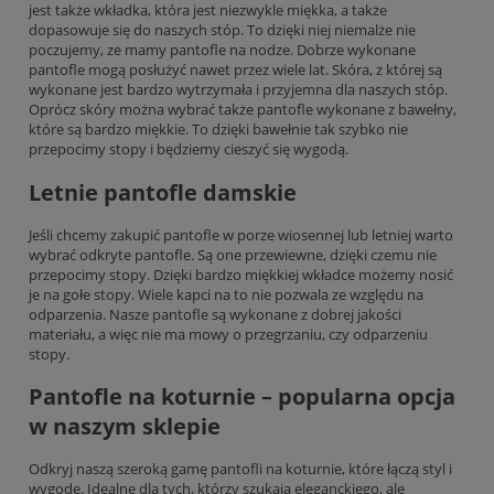
jest także wkładka, która jest niezwykle miękka, a także
dopasowuje się do naszych stóp. To dzięki niej niemalże nie
poczujemy, ze mamy pantofle na nodze. Dobrze wykonane
pantofle mogą posłużyć nawet przez wiele lat. Skóra, z której są
wykonane jest bardzo wytrzymała i przyjemna dla naszych stóp.
Oprócz skóry można wybrać także pantofle wykonane z bawełny,
które są bardzo miękkie. To dzięki bawełnie tak szybko nie
przepocimy stopy i będziemy cieszyć się wygodą.
Letnie pantofle damskie
Jeśli chcemy zakupić pantofle w porze wiosennej lub letniej warto
wybrać odkryte pantofle. Są one przewiewne, dzięki czemu nie
przepocimy stopy. Dzięki bardzo miękkiej wkładce możemy nosić
je na gołe stopy. Wiele kapci na to nie pozwala ze względu na
odparzenia. Nasze pantofle są wykonane z dobrej jakości
materiału, a więc nie ma mowy o przegrzaniu, czy odparzeniu
stopy.
Pantofle na koturnie – popularna opcja
w naszym sklepie
Odkryj naszą szeroką gamę pantofli na koturnie, które łączą styl i
wygodę. Idealne dla tych, którzy szukają eleganckiego, ale