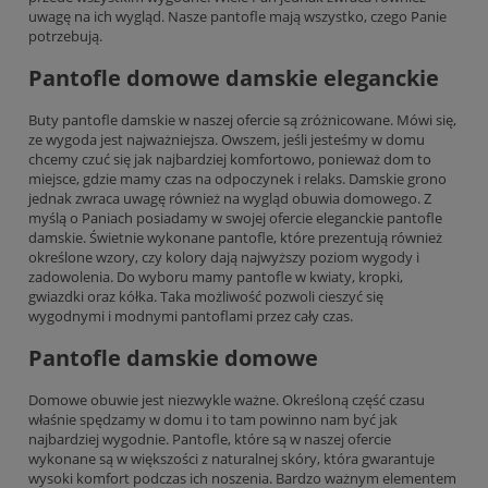
uwagę na ich wygląd. Nasze pantofle mają wszystko, czego Panie
potrzebują.
Pantofle domowe damskie eleganckie
Buty pantofle damskie w naszej ofercie są zróżnicowane. Mówi się,
ze wygoda jest najważniejsza. Owszem, jeśli jesteśmy w domu
chcemy czuć się jak najbardziej komfortowo, ponieważ dom to
miejsce, gdzie mamy czas na odpoczynek i relaks. Damskie grono
jednak zwraca uwagę również na wygląd obuwia domowego. Z
myślą o Paniach posiadamy w swojej ofercie eleganckie pantofle
damskie. Świetnie wykonane pantofle, które prezentują również
określone wzory, czy kolory dają najwyższy poziom wygody i
zadowolenia. Do wyboru mamy pantofle w kwiaty, kropki,
gwiazdki oraz kółka. Taka możliwość pozwoli cieszyć się
wygodnymi i modnymi pantoflami przez cały czas.
Pantofle damskie domowe
Domowe obuwie jest niezwykle ważne. Określoną część czasu
właśnie spędzamy w domu i to tam powinno nam być jak
najbardziej wygodnie. Pantofle, które są w naszej ofercie
wykonane są w większości z naturalnej skóry, która gwarantuje
wysoki komfort podczas ich noszenia. Bardzo ważnym elementem