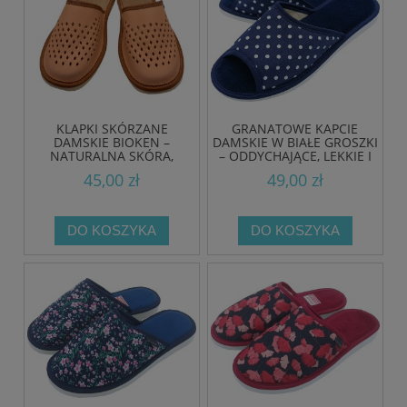
KLAPKI SKÓRZANE
GRANATOWE KAPCIE
DAMSKIE BIOKEN –
DAMSKIE W BIAŁE GROSZKI
NATURALNA SKÓRA,
– ODDYCHAJĄCE, LEKKIE I
KOMFORT I STYL NA CO
WYGODNE
45,00 zł
49,00 zł
DZIEŃ
DO KOSZYKA
DO KOSZYKA