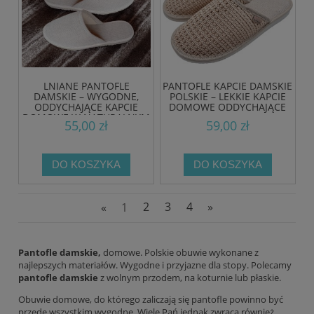
LNIANE PANTOFLE
PANTOFLE KAPCIE DAMSKIE
DAMSKIE – WYGODNE,
POLSKIE – LEKKIE KAPCIE
ODDYCHAJĄCE KAPCIE
DOMOWE ODDYCHAJĄCE
DOMOWE W NATURALNYM
55,00 zł
59,00 zł
STYLU
DO KOSZYKA
DO KOSZYKA
«
1
2
3
4
»
Pantofle damskie,
domowe. Polskie obuwie wykonane z
najlepszych materiałów. Wygodne i przyjazne dla stopy. Polecamy
pantofle damskie
z wolnym przodem, na koturnie lub płaskie.
Obuwie domowe, do którego zaliczają się pantofle powinno być
przede wszystkim wygodne. Wiele Pań jednak zwraca również