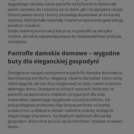
wygodnego obuwia, nasze pantofle na koturnie to doskonały
wybór zarówno do noszenia na co dzień, jak i na specjalne okazje.
Zróżnicowane wzory i kolory pozwalają dopasować je do każdej
stylizacji. Wytrzymałe materiały i staranne wykonanie gwarantują
komfort i trwałość.
Dzięki stabilnej konstrukcji koturna, te pantofle są nie tylko
modne, ale także zapewniają wsparcie i bezpieczeństwo podczas
chodzenia.
Pantofle damskie domowe – wygodne
buty dla eleganckiej gospodyni
Dostępne w naszym asortymencie pantofle damskie domowe to
kwintesencja komfortu i elegancji. Idealne dla kobiet, które cenią
sobie wygodę, ale nie chcą rezygnować ze stylu, nawet w zaciszu
własnego domu. Dostępne w różnych wzorach i kolorach, te
pantofle są wykonane z miękkich, przyjaznych dla stóp
materiałów, zapewniając wyjątkowe uczucie komfortu. Ich
antypoślizgowa podeszwa daje bezpieczeństwo na każdej
powierzchni, a delikatne detale i subtelne ozdoby dodają im
eleganckiego charakteru. Są idealnym wyborem dla każdej
gospodyni, która chce poczuć się komfortowo i stylowo w swoim
domu.