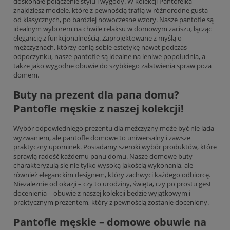
doskonałe połączenie stylu i wygody. W kolekcji Pantofelka
znajdziesz modele, które z pewnością trafią w różnorodne gusta –
od klasycznych, po bardziej nowoczesne wzory. Nasze pantofle są
idealnym wyborem na chwile relaksu w domowym zaciszu, łącząc
elegancję z funkcjonalnością. Zaprojektowane z myślą o
mężczyznach, którzy cenią sobie estetykę nawet podczas
odpoczynku, nasze pantofle są idealne na leniwe popołudnia, a
także jako wygodne obuwie do szybkiego załatwienia spraw poza
domem.
Buty na prezent dla pana domu?
Pantofle męskie z naszej kolekcji!
Wybór odpowiedniego prezentu dla mężczyzny może być nie lada
wyzwaniem, ale pantofle domowe to uniwersalny i zawsze
praktyczny upominek. Posiadamy szeroki wybór produktów, które
sprawią radość każdemu panu domu. Nasze domowe buty
charakteryzują się nie tylko wysoką jakością wykonania, ale
również eleganckim designem, który zachwyci każdego odbiorcę.
Niezależnie od okazji – czy to urodziny, święta, czy po prostu gest
docenienia – obuwie z naszej kolekcji będzie wyjątkowym i
praktycznym prezentem, który z pewnością zostanie doceniony.
Pantofle męskie – domowe obuwie na