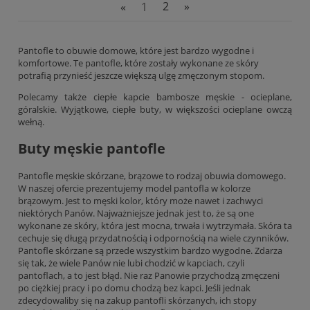
«
1
2
»
Pantofle to obuwie domowe, które jest bardzo wygodne i
komfortowe. Te pantofle, które zostały wykonane ze skóry
potrafią przynieść jeszcze większą ulgę zmęczonym stopom.
Polecamy także
ciepłe kapcie bambosze męskie - ocieplane,
góralskie
. Wyjątkowe, ciepłe buty, w większości ocieplane owczą
wełną.
Buty męskie pantofle
Pantofle męskie skórzane, brązowe to rodzaj obuwia domowego.
W naszej ofercie prezentujemy model pantofla w kolorze
brązowym. Jest to męski kolor, który może nawet i zachwyci
niektórych Panów. Najważniejsze jednak jest to, że są one
wykonane ze skóry, która jest mocna, trwała i wytrzymała. Skóra ta
cechuje się długą przydatnością i odpornością na wiele czynników.
Pantofle skórzane są przede wszystkim bardzo wygodne. Zdarza
się tak, że wiele Panów nie lubi chodzić w kapciach, czyli
pantoflach, a to jest błąd. Nie raz Panowie przychodzą zmęczeni
po ciężkiej pracy i po domu chodzą bez kapci. Jeśli jednak
zdecydowaliby się na zakup pantofli skórzanych, ich stopy