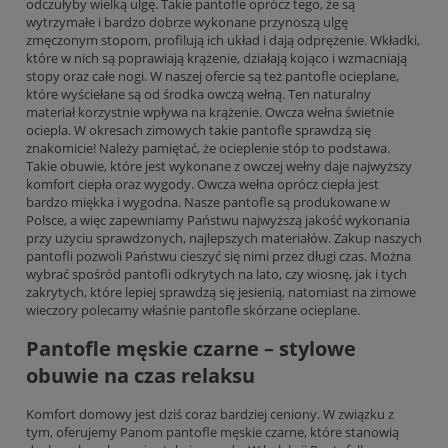
odczułyby wielką ulgę. Takie pantofle oprócz tego, że są
wytrzymałe i bardzo dobrze wykonane przynoszą ulgę
zmęczonym stopom, profilują ich układ i dają odprężenie. Wkładki,
które w nich są poprawiają krążenie, działają kojąco i wzmacniają
stopy oraz całe nogi. W naszej ofercie są też pantofle ocieplane,
które wyściełane są od środka owczą wełną. Ten naturalny
materiał korzystnie wpływa na krążenie. Owcza wełna świetnie
ociepla. W okresach zimowych takie pantofle sprawdzą się
znakomicie! Należy pamiętać, że ocieplenie stóp to podstawa.
Takie obuwie, które jest wykonane z owczej wełny daje najwyższy
komfort ciepła oraz wygody. Owcza wełna oprócz ciepła jest
bardzo miękka i wygodna. Nasze pantofle są produkowane w
Polsce, a więc zapewniamy Państwu najwyższą jakość wykonania
przy użyciu sprawdzonych, najlepszych materiałów. Zakup naszych
pantofli pozwoli Państwu cieszyć się nimi przez długi czas. Można
wybrać spośród pantofli odkrytych na lato, czy wiosnę, jak i tych
zakrytych, które lepiej sprawdzą się jesienią, natomiast na zimowe
wieczory polecamy właśnie pantofle skórzane ocieplane.
Pantofle męskie czarne – stylowe
obuwie na czas relaksu
Komfort domowy jest dziś coraz bardziej ceniony. W związku z
tym, oferujemy Panom pantofle męskie czarne, które stanowią