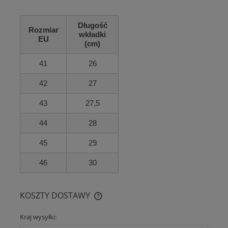
Długość
Rozmiar
wkładki
EU
(cm)
41
26
42
27
43
27,5
44
28
45
29
46
30
KOSZTY DOSTAWY
CENA NIE ZAWIERA EWENTUALNYCH KOSZTÓW PŁATNOŚCI
Kraj wysyłki: