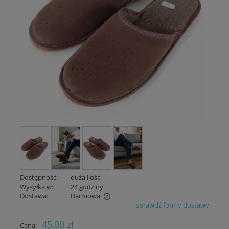
Dostępność:
duża ilość
Wysyłka w:
24 godziny
Dostawa:
Darmowa
sprawdź formy dostawy
Cena nie zawiera ewentualnych kosztów płatności
45,00 zł
Cena: