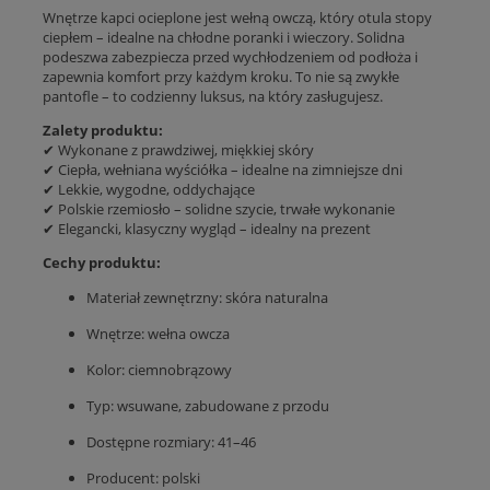
Wnętrze kapci ocieplone jest wełną owczą, który otula stopy
ciepłem – idealne na chłodne poranki i wieczory. Solidna
podeszwa zabezpiecza przed wychłodzeniem od podłoża i
zapewnia komfort przy każdym kroku. To nie są zwykłe
pantofle – to codzienny luksus, na który zasługujesz.
Zalety produktu:
✔ Wykonane z prawdziwej, miękkiej skóry
✔ Ciepła, wełniana wyściółka – idealne na zimniejsze dni
✔ Lekkie, wygodne, oddychające
✔ Polskie rzemiosło – solidne szycie, trwałe wykonanie
✔ Elegancki, klasyczny wygląd – idealny na prezent
Cechy produktu:
Materiał zewnętrzny: skóra naturalna
Wnętrze: wełna owcza
Kolor: ciemnobrązowy
Typ: wsuwane, zabudowane z przodu
Dostępne rozmiary: 41–46
Producent: polski