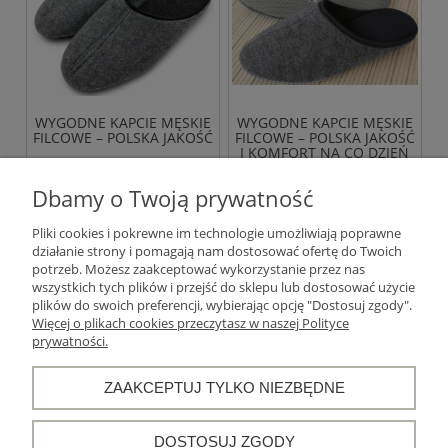
WYGODNE KAPCIE MĘSKIE
WYGODNE KAPCIE MĘSKIE
FILCOWE – POLSKA JAKOŚĆ
FILCOWE – POLSKA JAKOŚĆ
I KOMFORT NA CO DZIEŃ
49,00 zł
45,00 zł
Dbamy o Twoją prywatność
Pliki cookies i pokrewne im technologie umożliwiają poprawne
DO KOSZYKA
DO KOSZYKA
działanie strony i pomagają nam dostosować ofertę do Twoich
potrzeb. Możesz zaakceptować wykorzystanie przez nas
wszystkich tych plików i przejść do sklepu lub dostosować użycie
«
1
2
3
»
plików do swoich preferencji, wybierając opcję "Dostosuj zgody".
Więcej o plikach cookies przeczytasz w naszej Polityce
prywatności.
Warunki zakupów
ZAAKCEPTUJ TYLKO NIEZBĘDNE
Moje konto
DOSTOSUJ ZGODY