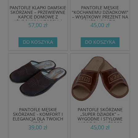
PANTOFLE KLAPKI DAMSKIE
PANTOFLE MĘSKIE
SKÓRZANE – PRZEWIEWNE
"KOCHANEMU DZIADKOWI"
KAPCIE DOMOWE Z
– WYJĄTKOWY PREZENT NA
AŻUROWYM WZOREM |
KAŻDĄ OKAZJĘ
57,00 zł
45,00 zł
PRODUKT POLSKI
DO KOSZYKA
DO KOSZYKA
PANTOFLE MĘSKIE
PANTOFLE SKÓRZANE
SKÓRZANE - KOMFORT I
„SUPER DZIADEK” –
ELEGANCJA DLA TWOICH
WYGODNE I STYLOWE
STÓP
KAPCIE DLA KAŻDEGO
39,00 zł
45,00 zł
SENIORA