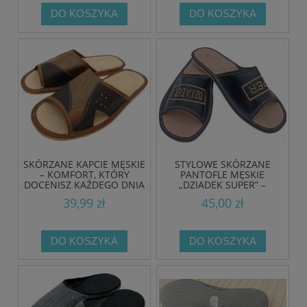
DO KOSZYKA
DO KOSZYKA
SKÓRZANE KAPCIE MĘSKIE
STYLOWE SKÓRZANE
– KOMFORT, KTÓRY
PANTOFLE MĘSKIE
DOCENISZ KAŻDEGO DNIA
„DZIADEK SUPER” –
KOMFORT I ELEGANCJA W
39,99 zł
45,00 zł
JEDNYM
DO KOSZYKA
DO KOSZYKA