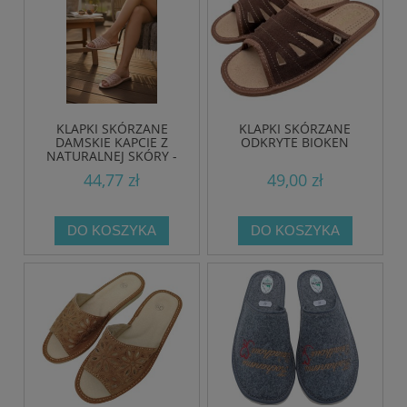
KLAPKI SKÓRZANE
KLAPKI SKÓRZANE
DAMSKIE KAPCIE Z
ODKRYTE BIOKEN
NATURALNEJ SKÓRY -
RĘCZNIE WYKONANE W
44,77 zł
49,00 zł
POLSCE
DO KOSZYKA
DO KOSZYKA