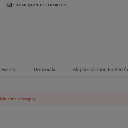
Ł
KONTAKT@PANTOFELEK-SKLEP.PL
zwroty
Drewniaki
Klapki skórzane BioKen f
ukt jest niedostępny.