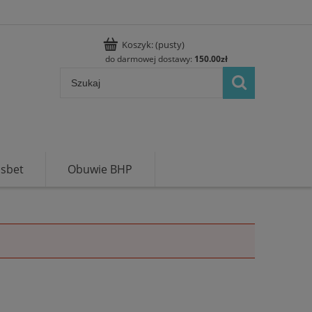
Koszyk:
(pusty)
do darmowej dostawy:
150.00
zł
usbet
Obuwie BHP