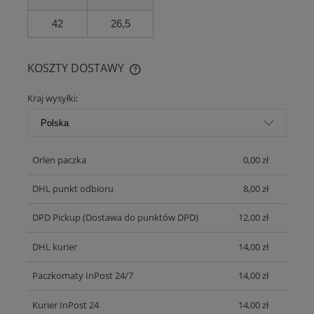
42
26,5
KOSZTY DOSTAWY
CENA NIE ZAWIERA EWENTUALNYCH KOSZTÓW PŁATNOŚCI
Kraj wysyłki:
Orlen paczka
0,00 zł
DHL punkt odbioru
8,00 zł
DPD Pickup
(Dostawa do punktów DPD)
12,00 zł
DHL kurier
14,00 zł
Paczkomaty InPost 24/7
14,00 zł
Kurier InPost 24
14,00 zł