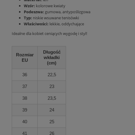
Wzór:
kolorowe kwiaty
Podeszwa:
gumowa, antypoślizgowa
Typ:
niskie wsuwane tenisówki
Właściwości:
lekkie, oddychające
Idealne dla kobiet ceniących wygodę i styl!
Długość
Rozmiar
wkładki
EU
(cm)
36
22,5
37
23
38
23,5
39
24
40
25
41
26