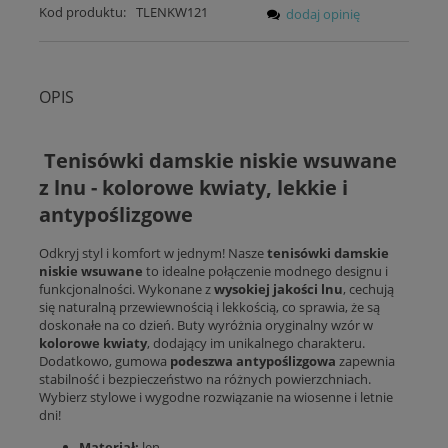
Kod produktu:
TLENKW121
dodaj opinię
OPIS
Tenisówki damskie niskie wsuwane
z lnu - kolorowe kwiaty, lekkie i
antypoślizgowe
Odkryj styl i komfort w jednym! Nasze
tenisówki damskie
niskie wsuwane
to idealne połączenie modnego designu i
funkcjonalności. Wykonane z
wysokiej jakości lnu
, cechują
się naturalną przewiewnością i lekkością, co sprawia, że są
doskonałe na co dzień. Buty wyróżnia oryginalny wzór w
kolorowe kwiaty
, dodający im unikalnego charakteru.
Dodatkowo, gumowa
podeszwa antypoślizgowa
zapewnia
stabilność i bezpieczeństwo na różnych powierzchniach.
Wybierz stylowe i wygodne rozwiązanie na wiosenne i letnie
dni!
Materiał:
len