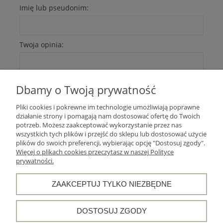
Imię lub pseudonim:
Twoja opinia:
Dbamy o Twoją prywatność
Pliki cookies i pokrewne im technologie umożliwiają poprawne
działanie strony i pomagają nam dostosować ofertę do Twoich
WYŚLIJ
potrzeb. Możesz zaakceptować wykorzystanie przez nas
wszystkich tych plików i przejść do sklepu lub dostosować użycie
plików do swoich preferencji, wybierając opcję "Dostosuj zgody".
Więcej o plikach cookies przeczytasz w naszej Polityce
prywatności.
Warunki zakupów
ZAAKCEPTUJ TYLKO NIEZBĘDNE
Moje konto
DOSTOSUJ ZGODY