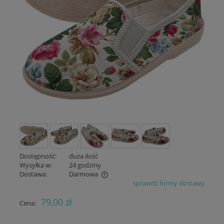
Dostępność:
duża ilość
Wysyłka w:
24 godziny
Dostawa:
Darmowa
sprawdź formy dostawy
Cena nie zawiera ewentualnych kosztów płatności
79,00 zł
Cena: