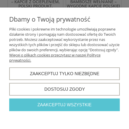
– KAPCIE Z OCIEPLENIEM,
BAMBOSZE WEŁNIANE –
POLSKI PRODUKT,
WYGODNE KAPCIE POLSKIEJ
KOMFORT NA ZIMĘ
PRODUKCJI
89,00 zł
55,00 zł
Dbamy o Twoją prywatność
Pliki cookies i pokrewne im technologie umożliwiają poprawne
DO KOSZYKA
DO KOSZYKA
działanie strony i pomagają nam dostosować ofertę do Twoich
potrzeb. Możesz zaakceptować wykorzystanie przez nas
wszystkich tych plików i przejść do sklepu lub dostosować użycie
«
1
...
6
7
8
9
10
»
plików do swoich preferencji, wybierając opcję "Dostosuj zgody".
Więcej o plikach cookies przeczytasz w naszej Polityce
prywatności.
Warunki zakupów
ZAAKCEPTUJ TYLKO NIEZBĘDNE
Moje konto
DOSTOSUJ ZGODY
Informacje o sklepie
ZAAKCEPTUJ WSZYSTKIE
POKAŻ PEŁNĄ WERSJĘ STRONY