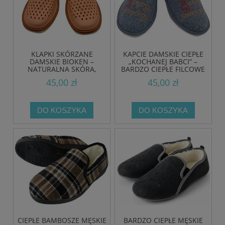
KLAPKI SKÓRZANE
KAPCIE DAMSKIE CIEPŁE
DAMSKIE BIOKEN –
„KOCHANEJ BABCI” –
NATURALNA SKÓRA,
BARDZO CIEPŁE FILCOWE
KOMFORT I STYL NA CO
KAPCIE POLSKIE NA ZIMĘ
45,00 zł
45,00 zł
DZIEŃ
DO KOSZYKA
DO KOSZYKA
CIEPŁE BAMBOSZE MĘSKIE
BARDZO CIEPŁE MĘSKIE