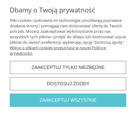
Informacje o sklepie
Dbamy o Twoją prywatność
Pliki cookies i pokrewne im technologie umożliwiają poprawne
działanie strony i pomagają nam dostosować ofertę do Twoich
potrzeb. Możesz zaakceptować wykorzystanie przez nas
POKAŻ PEŁNĄ WERSJĘ STRONY
wszystkich tych plików i przejść do sklepu lub dostosować użycie
plików do swoich preferencji, wybierając opcję "Dostosuj zgody".
Sklep internetowy Shoper.pl
Więcej o plikach cookies przeczytasz w naszej Polityce
prywatności.
ZAAKCEPTUJ TYLKO NIEZBĘDNE
DOSTOSUJ ZGODY
ZAAKCEPTUJ WSZYSTKIE