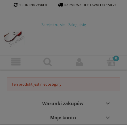
30-DNI NA ZWROT
DARMOWA DOSTAWA OD 150 ZŁ
KONTAKT@PANTOFELEK-SKLEP.PL
Zarejestruj się
Zaloguj się
Ten produkt jest niedostępny.
Warunki zakupów
Moje konto