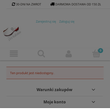
30-DNI NA ZWROT
DARMOWA DOSTAWA OD 150 ZŁ
KONTAKT@PANTOFELEK-SKLEP.PL
Zarejestruj się
Zaloguj się
Ten produkt jest niedostępny.
Warunki zakupów
Moje konto