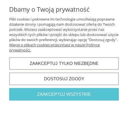
Informacje o sklepie
Dbamy o Twoją prywatność
Pliki cookies i pokrewne im technologie umożliwiają poprawne
działanie strony i pomagają nam dostosować ofertę do Twoich
potrzeb. Możesz zaakceptować wykorzystanie przez nas
POKAŻ PEŁNĄ WERSJĘ STRONY
wszystkich tych plików i przejść do sklepu lub dostosować użycie
plików do swoich preferencji, wybierając opcję "Dostosuj zgody".
Sklep internetowy Shoper.pl
Więcej o plikach cookies przeczytasz w naszej Polityce
prywatności.
ZAAKCEPTUJ TYLKO NIEZBĘDNE
DOSTOSUJ ZGODY
ZAAKCEPTUJ WSZYSTKIE