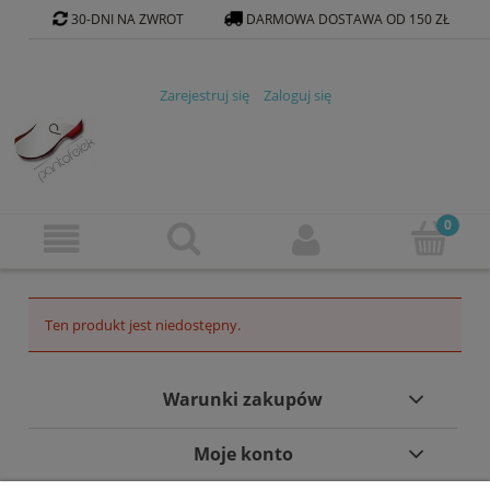
30-DNI NA ZWROT
DARMOWA DOSTAWA OD 150 ZŁ
KONTAKT@PANTOFELEK-SKLEP.PL
Zarejestruj się
Zaloguj się
Ten produkt jest niedostępny.
Warunki zakupów
Moje konto