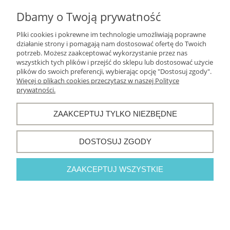
Informacje o sklepie
Dbamy o Twoją prywatność
Pliki cookies i pokrewne im technologie umożliwiają poprawne
działanie strony i pomagają nam dostosować ofertę do Twoich
potrzeb. Możesz zaakceptować wykorzystanie przez nas
POKAŻ PEŁNĄ WERSJĘ STRONY
wszystkich tych plików i przejść do sklepu lub dostosować użycie
plików do swoich preferencji, wybierając opcję "Dostosuj zgody".
Sklep internetowy Shoper.pl
Więcej o plikach cookies przeczytasz w naszej Polityce
prywatności.
ZAAKCEPTUJ TYLKO NIEZBĘDNE
DOSTOSUJ ZGODY
ZAAKCEPTUJ WSZYSTKIE