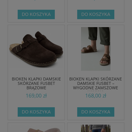
DO KOSZYKA
DO KOSZYKA
BIOKEN KLAPKI DAMSKIE
BIOKEN KLAPKI SKÓRZANE
SKÓRZANE FUSBET
DAMSKIE FUSBET –
BRĄZOWE
WYGODNE ZAMSZOWE
HAVANA
169,00 zł
168,00 zł
DO KOSZYKA
DO KOSZYKA