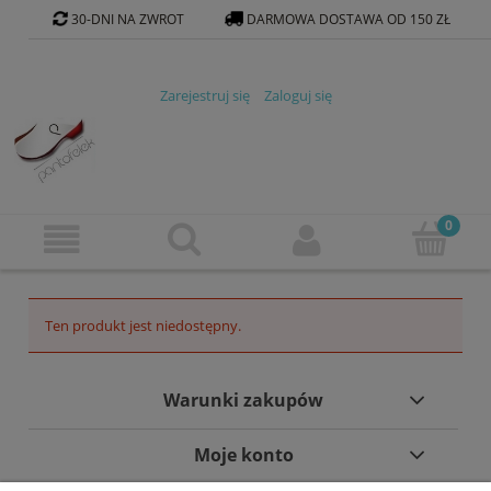
30-DNI NA ZWROT
DARMOWA DOSTAWA OD 150 ZŁ
KONTAKT@PANTOFELEK-SKLEP.PL
Zarejestruj się
Zaloguj się
Ten produkt jest niedostępny.
Warunki zakupów
Moje konto