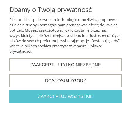
Informacje o sklepie
Dbamy o Twoją prywatność
Pliki cookies i pokrewne im technologie umożliwiają poprawne
działanie strony i pomagają nam dostosować ofertę do Twoich
potrzeb. Możesz zaakceptować wykorzystanie przez nas
POKAŻ PEŁNĄ WERSJĘ STRONY
wszystkich tych plików i przejść do sklepu lub dostosować użycie
plików do swoich preferencji, wybierając opcję "Dostosuj zgody".
Sklep internetowy Shoper.pl
Więcej o plikach cookies przeczytasz w naszej Polityce
prywatności.
ZAAKCEPTUJ TYLKO NIEZBĘDNE
DOSTOSUJ ZGODY
ZAAKCEPTUJ WSZYSTKIE