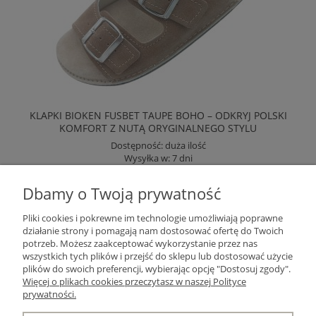
KLAPKI BIOKEN FUSBET TAUPE BOHO – ODKRYJ POLSKI
KOMFORT Z NUTĄ ORYGINALNEGO STYLU
Dostępność:
duża ilość
Wysyłka w:
7 dni
169,00 zł
Dbamy o Twoją prywatność
Pliki cookies i pokrewne im technologie umożliwiają poprawne
DO KOSZYKA
działanie strony i pomagają nam dostosować ofertę do Twoich
potrzeb. Możesz zaakceptować wykorzystanie przez nas
wszystkich tych plików i przejść do sklepu lub dostosować użycie
«
1
2
»
plików do swoich preferencji, wybierając opcję "Dostosuj zgody".
Więcej o plikach cookies przeczytasz w naszej Polityce
prywatności.